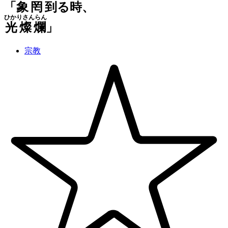
「
象罔到
る
時
、
ひかりさんらん
光燦爛
」
宗教