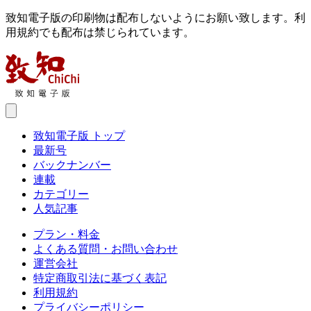
致知電子版の印刷物は配布しないようにお願い致します。利
用規約でも配布は禁じられています。
致知電子版 トップ
最新号
バックナンバー
連載
カテゴリー
人気記事
プラン・料金
よくある質問・お問い合わせ
運営会社
特定商取引法に基づく表記
利用規約
プライバシーポリシー