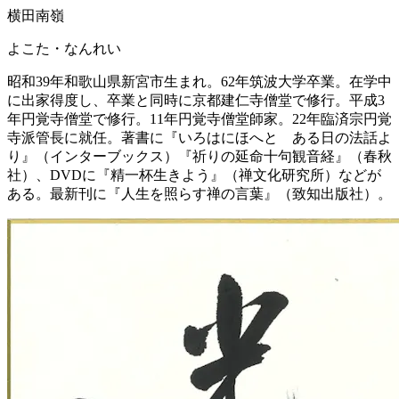
横田南嶺
よこた・なんれい
昭和39年和歌山県新宮市生まれ。62年筑波大学卒業。在学中
に出家得度し、卒業と同時に京都建仁寺僧堂で修行。平成3
年円覚寺僧堂で修行。11年円覚寺僧堂師家。22年臨済宗円覚
寺派管長に就任。著書に『いろはにほへと ある日の法話よ
り』（インターブックス）『祈りの延命十句観音経』（春秋
社）、DVDに『精一杯生きよう』（禅文化研究所）などが
ある。最新刊に『人生を照らす禅の言葉』（致知出版社）。