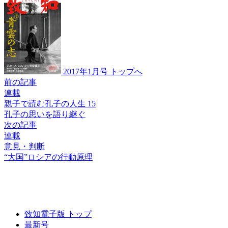
2017年1月号 トップへ
前の記事
連載
親子で読む孔子の人生 15
孔子の思いを語り継ぐ
次の記事
連載
意見・判断
“大国”ロシアの
行動原理
致知電子版 トップ
最新号