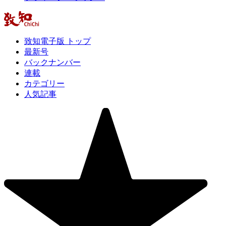
致知電子版 トップ
最新号
バックナンバー
連載
カテゴリー
人気記事