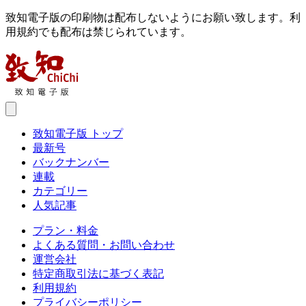
致知電子版の印刷物は配布しないようにお願い致します。利
用規約でも配布は禁じられています。
致知電子版 トップ
最新号
バックナンバー
連載
カテゴリー
人気記事
プラン・料金
よくある質問・お問い合わせ
運営会社
特定商取引法に基づく表記
利用規約
プライバシーポリシー