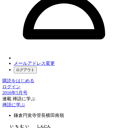
メールアドレス変更
ログアウト
購読をはじめる
ログイン
2016年5月号
連載 禅語に学ぶ
禅語に学ぶ
鎌倉円覚寺管長
横田南嶺
いちむい
しんにん