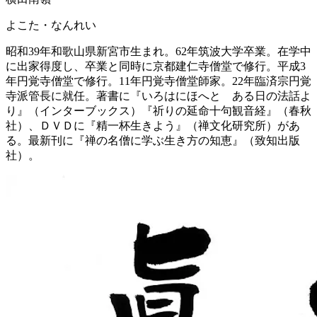
よこた・なんれい
昭和39年和歌山県新宮市生まれ。62年筑波大学卒業。在学中
に出家得度し、卒業と同時に京都建仁寺僧堂で修行。平成3
年円覚寺僧堂で修行。11年円覚寺僧堂師家。22年臨済宗円覚
寺派管長に就任。著書に『いろはにほへと ある日の法話よ
り』（インターブックス）『祈りの延命十句観音経』（春秋
社）、ＤＶＤに『精一杯生きよう』（禅文化研究所）があ
る。最新刊に『禅の名僧に学ぶ生き方の知恵』（致知出版
社）。