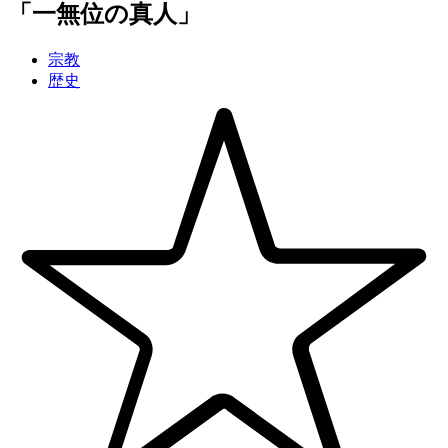
「
一無位
の
真人
」
宗教
歴史