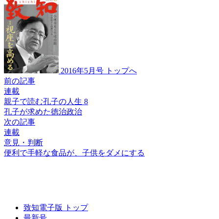
2016年5月号 トップへ
前の記事
連載
親子で読む孔子の人生 8
孔子が求めた徳治政治
次の記事
連載
意見・判断
便利で手軽な食品が、
子供をダメにする
致知電子版 トップ
最新号