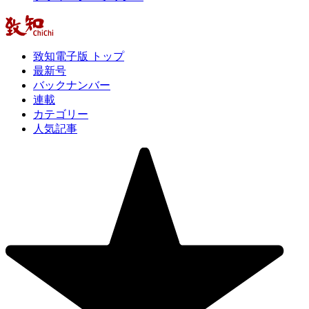
致知電子版 トップ
最新号
バックナンバー
連載
カテゴリー
人気記事