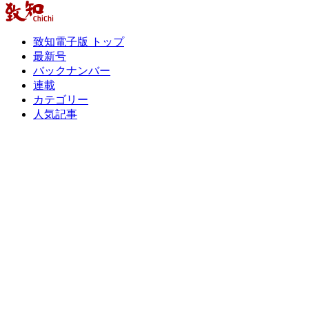
致知電子版 トップ
最新号
バックナンバー
連載
カテゴリー
人気記事