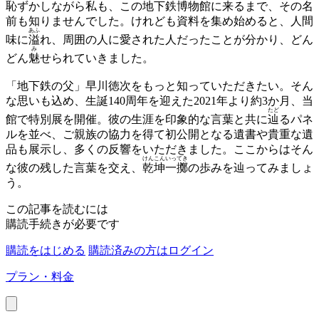
恥ずかしながら私も、この地下鉄博物館に来るまで、その名
前も知りませんでした。けれども資料を集め始めると、人間
あふ
味に
溢
れ、周囲の人に愛された人だったことが分かり、どん
み
どん
魅
せられていきました。
「地下鉄の父」早川徳次をもっと知っていただきたい。そん
な思いも込め、生誕140周年を迎えた2021年より約3か月、当
たど
館で特別展を開催。彼の生涯を印象的な言葉と共に
辿
るパネ
ルを並べ、ご親族の協力を得て初公開となる遺書や貴重な遺
品も展示し、多くの反響をいただきました。ここからはそん
けんこんいってき
な彼の残した言葉を交え、
乾坤一擲
の歩みを辿ってみましょ
う。
この記事を読むには
購読手続きが必要です
購読をはじめる
購読済みの方はログイン
プラン・料金