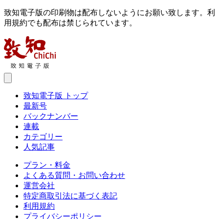
致知電子版の印刷物は配布しないようにお願い致します。利
用規約でも配布は禁じられています。
致知電子版 トップ
最新号
バックナンバー
連載
カテゴリー
人気記事
プラン・料金
よくある質問・お問い合わせ
運営会社
特定商取引法に基づく表記
利用規約
プライバシーポリシー