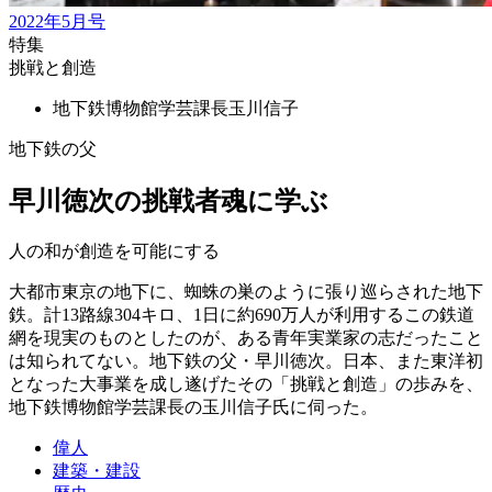
2022年5月号
特集
挑戦と創造
地下鉄博物館学芸課長
玉川信子
地下鉄の父
早川徳次の挑戦者魂に学ぶ
人の和が創造を可能にする
大都市東京の地下に、蜘蛛の巣のように張り巡らされた地下
鉄。計13路線304キロ、1日に約690万人が利用するこの鉄道
網を現実のものとしたのが、ある青年実業家の志だったこと
は知られてない。地下鉄の父・早川徳次。日本、また東洋初
となった大事業を成し遂げたその「挑戦と創造」の歩みを、
地下鉄博物館学芸課長の玉川信子氏に伺った。
偉人
建築・建設