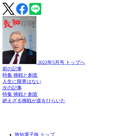
2022年5月号 トップへ
前の記事
特集 挑戦と創造
人生に限界はない
次の記事
特集 挑戦と創造
絶えざる挑戦が
道をひらいた
致知電子版 トップ