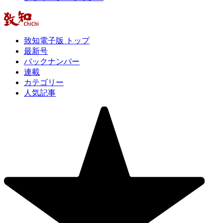
致知電子版 トップ
最新号
バックナンバー
連載
カテゴリー
人気記事