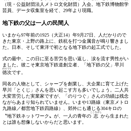
（現・公益財団法人メトロ文化財団）入会。地下鉄博物館学
芸員、データ収集室を経て、29年より現職。
地下鉄の父は一人の民間人
いまから97年前の1925（大正14）年9月27日、人だかりので
きた東京・上野の路上に、鉄杭を打つ金属音が鳴り響きまし
た。日本、そして東洋で初となる地下鉄の起工式でした。
式の最中、この日に至る苦労を思い返し、涙を流す男性がい
ました。彼こそ東京地下鉄道創立者、「地下鉄の父」早川
のりつぐ
徳次
です。
同名の人物として、シャープを創業し、大企業に育て上げた
早川「とくじ」さんを思い起こす方も多いでしょう。二人共
大変苦労した実業家ですが、「のりつぐ」さんの功績は残念
ながらあまり知られていません。いまや13路線（東京メトロ
九路線／都営地下鉄四路線）、郊外にも通じる304キロの
こころざし
〝地下鉄ネットワーク〟が、一人の青年の
志
から生まれた
とは誰も想像しないからだと思います。