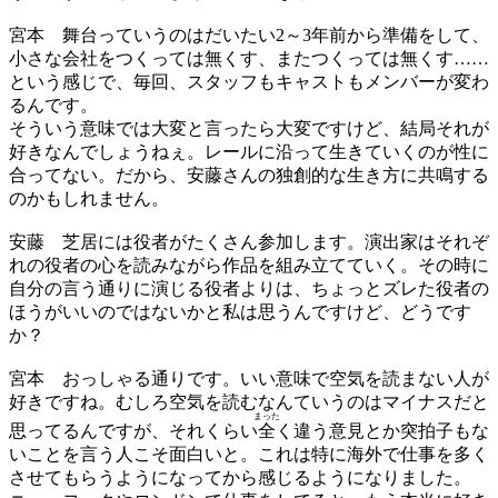
宮本
舞台っていうのはだいたい2～3年前から準備をして、
小さな会社をつくっては無くす、またつくっては無くす……
という感じで、毎回、スタッフもキャストもメンバーが変わ
るんです。
そういう意味では大変と言ったら大変ですけど、結局それが
好きなんでしょうねぇ。レールに沿って生きていくのが性に
合ってない。だから、安藤さんの独創的な生き方に共鳴する
のかもしれません。
安藤
芝居には役者がたくさん参加します。演出家はそれぞ
れの役者の心を読みながら作品を組み立てていく。その時に
自分の言う通りに演じる役者よりは、ちょっとズレた役者の
ほうがいいのではないかと私は思うんですけど、どうです
か？
宮本
おっしゃる通りです。いい意味で空気を読まない人が
好きですね。むしろ空気を読むなんていうのはマイナスだと
まった
思ってるんですが、それくらい
全
く違う意見とか突拍子もな
いことを言う人こそ面白いと。これは特に海外で仕事を多く
させてもらうようになってから感じるようになりました。