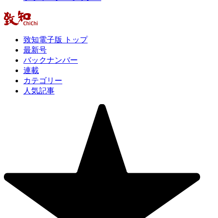
致知電子版 トップ
最新号
バックナンバー
連載
カテゴリー
人気記事