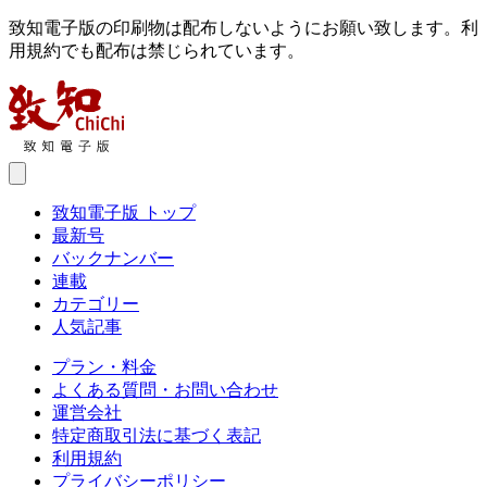
致知電子版の印刷物は配布しないようにお願い致します。利
用規約でも配布は禁じられています。
致知電子版 トップ
最新号
バックナンバー
連載
カテゴリー
人気記事
プラン・料金
よくある質問・お問い合わせ
運営会社
特定商取引法に基づく表記
利用規約
プライバシーポリシー