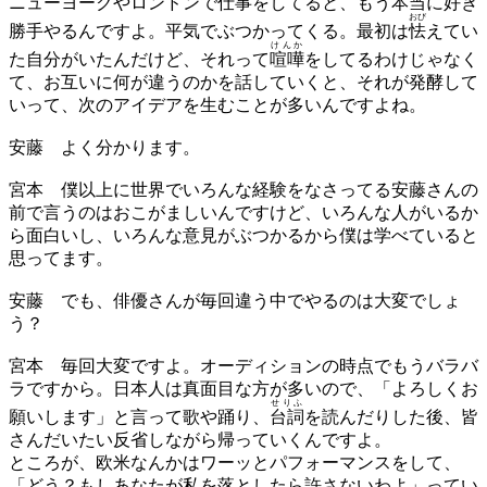
ニューヨークやロンドンで仕事をしてると、もう本当に好き
おび
勝手やるんですよ。平気でぶつかってくる。最初は
怯
えてい
けんか
た自分がいたんだけど、それって
喧嘩
をしてるわけじゃなく
て、お互いに何が違うのかを話していくと、それが発酵して
いって、次のアイデアを生むことが多いんですよね。
安藤
よく分かります。
宮本
僕以上に世界でいろんな経験をなさってる安藤さんの
前で言うのはおこがましいんですけど、いろんな人がいるか
ら面白いし、いろんな意見がぶつかるから僕は学べていると
思ってます。
安藤
でも、俳優さんが毎回違う中でやるのは大変でしょ
う？
宮本
毎回大変ですよ。オーディションの時点でもうバラバ
ラですから。日本人は真面目な方が多いので、「よろしくお
せりふ
願いします」と言って歌や踊り、
台詞
を読んだりした後、皆
さんだいたい反省しながら帰っていくんですよ。
ところが、欧米なんかはワーッとパフォーマンスをして、
「どう？もしあなたが私を落としたら許さないわよ」ってい