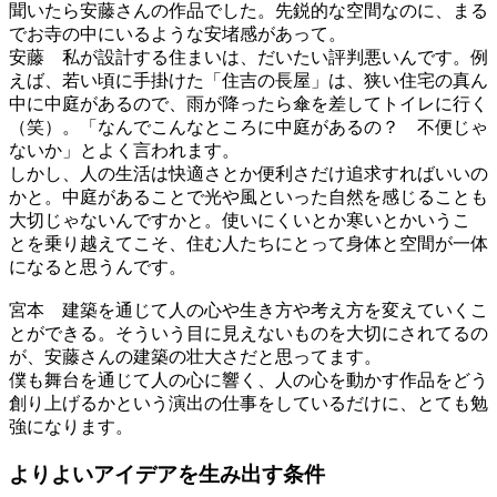
聞いたら安藤さんの作品でした。先鋭的な空間なのに、まる
でお寺の中にいるような安堵感があって。
安藤
私が設計する住まいは、だいたい評判悪いんです。例
えば、若い頃に手掛けた「住吉の長屋」は、狭い住宅の真ん
中に中庭があるので、雨が降ったら傘を差してトイレに行く
（笑）。「なんでこんなところに中庭があるの？ 不便じゃ
ないか」とよく言われます。
しかし、人の生活は快適さとか便利さだけ追求すればいいの
かと。中庭があることで光や風といった自然を感じることも
大切じゃないんですかと。使いにくいとか寒いとかいうこ
とを乗り越えてこそ、住む人たちにとって身体と空間が一体
になると思うんです。
宮本
建築を通じて人の心や生き方や考え方を変えていくこ
とができる。そういう目に見えないものを大切にされてるの
が、安藤さんの建築の壮大さだと思ってます。
僕も舞台を通じて人の心に響く、人の心を動かす作品をどう
創り上げるかという演出の仕事をしているだけに、とても勉
強になります。
よりよいアイデアを
生み出す条件