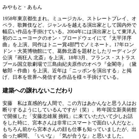
みやもと・あもん
1958年東京都生まれ。ミュージカル、ストレートプレイ、オ
ペラ、歌舞伎など、ジャンルを越える演出家として国内外で
幅広い作品を手掛けている。2004年には演出家として東洋人
初のニューヨークのオン・ブロードウェイにて『太平洋序
曲』を上演、同作はトニー賞4部門でノミネート。17年ロン
ドン・大英博物館にて、葛飾北斎を題材としたリーディング
公演『画狂人 北斎』を上演。18年3月、フランス・ストラス
ブール国立歌劇場で三島由紀夫原作のオペラ『金閣寺』（黛
敏郎・作曲）を上演。近年は「ニッポンを演出する」と掲
げ、日本を世界へ発信する作品を様々手掛けている。
建築への譲れないこだわり
安藤
私は直感的な人間で、この方はあかんなと思う人はお
断りするようにしているんですが（笑）、昨年国立新美術館
で開催した「安藤忠雄展 挑戦」に来ていただいて少しお話
をした時に、宮本さんは非常にスマートで面白い人だなと。
もちろん前から宮本さんの顔も仕事も知っていましたが、出
会った瞬間、「いいな」「気が合うな」と思いました。