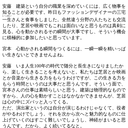
安藤
建築という自分の職業を深めていくには、広く物事を
知ることが必要です。昨日もファッションデザイナーの三宅
いっせい
一生
さんと食事をしました。全然違う分野の人たちとも交流
したり、芝居や映画でもこれは面白いなと思うものは真剣に
見る。心を動かされるその瞬間が大事ですし、そういう機会
に積極的に参加したいと思っています。
宮本
心動かされる瞬間をつくるには、一瞬一瞬を精いっぱ
い生きないとできませんよね。
安藤
いま人生100年の時代で随分と長生きになりましたか
ら、楽しく生きることを考えないと。私たちは芝居とか映画
とか音楽から生きる力をもらうわけですが、この生きる力を
もらう時間というのは大事だと思うんです。そういう面で、
宮本さんの仕事は素晴らしいと思う。建築は物理的なもので
すから、人の心を動かすことはなかなかできませんが、芝居
は心の中にズバッと入ってくる。
ただ、演出家というのは自分が演じるわけじゃなくて、役者
がやるわけでしょう。それを次から次へと魅力的なものに仕
上げていくのはすごく難しいでしょうし、神経がまいると思
うんです。だから、よく続いてるなと。