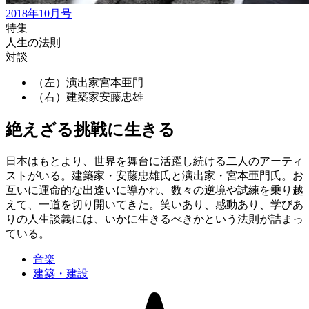
2018年10月号
特集
人生の法則
対談
（左）演出家
宮本亜門
（右）建築家
安藤忠雄
絶えざる挑戦に生きる
日本はもとより、世界を舞台に活躍し続ける二人のアーティ
ストがいる。建築家・安藤忠雄氏と演出家・宮本亜門氏。お
互いに運命的な出逢いに導かれ、数々の逆境や試練を乗り越
えて、一道を切り開いてきた。笑いあり、感動あり、学びあ
りの人生談義には、いかに生きるべきかという法則が詰まっ
ている。
音楽
建築・建設