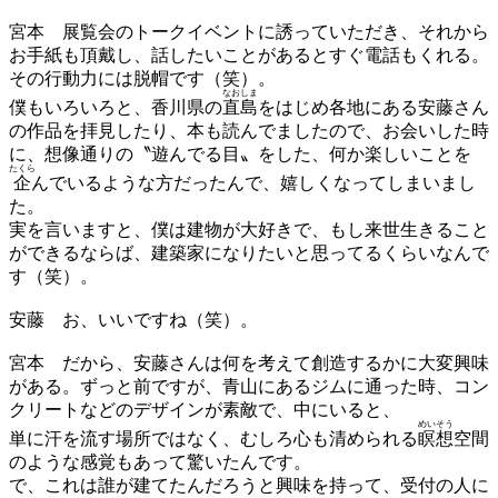
宮本
展覧会のトークイベントに誘っていただき、それから
お手紙も頂戴し、話したいことがあるとすぐ電話もくれる。
その行動力には脱帽です（笑）。
なおしま
僕もいろいろと、香川県の
直島
をはじめ各地にある安藤さん
の作品を拝見したり、本も読んでましたので、お会いした時
に、想像通りの〝遊んでる目〟をした、何か楽しいことを
たくら
企
んでいるような方だったんで、嬉しくなってしまいまし
た。
実を言いますと、僕は建物が大好きで、もし来世生きること
ができるならば、建築家になりたいと思ってるくらいなんで
す（笑）。
安藤
お、いいですね（笑）。
宮本
だから、安藤さんは何を考えて創造するかに大変興味
がある。ずっと前ですが、青山にあるジムに通った時、コン
クリートなどのデザインが素敵で、中にいると、
めいそう
単に汗を流す場所ではなく、むしろ心も清められる
瞑想
空間
のような感覚もあって驚いたんです。
で、これは誰が建てたんだろうと興味を持って、受付の人に