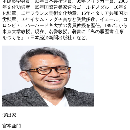
本建築学会賞、93年日本芸術院賞、95年プリツカー賞、2003
年文化功労者、05年国際建築家連合ゴールドメダル、10年文
化勲章、13年フランス芸術文化勲章、15年イタリア共和国功
労勲章、16年イサム・ノグチ賞など受賞多数。イェール、コ
ロンビア、ハーバード各大学の客員教授を歴任。1997年から
東京大学教授。現在、名誉教授。著書に『私の履歴書 仕事
をつくる』（日本経済新聞出版社）など。
演出家
宮本亜門