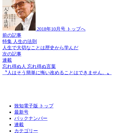
2018年10月号 トップへ
前の記事
特集 人生の法則
人生で大切なことは
歴史から学んだ
次の記事
連載
忘れ得ぬ人 忘れ得ぬ言葉
〝人はそう簡単に
悔い改めることはできません。〟
致知電子版 トップ
最新号
バックナンバー
連載
カテゴリー