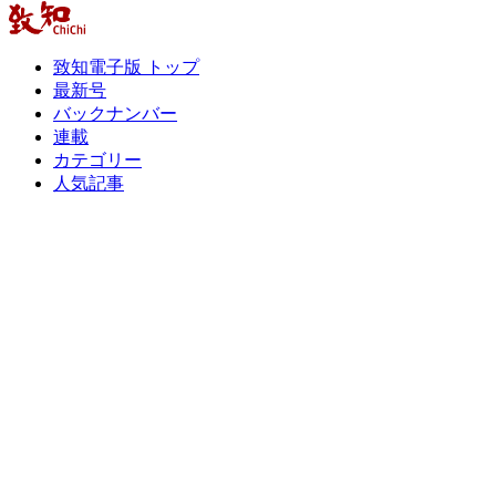
致知電子版 トップ
最新号
バックナンバー
連載
カテゴリー
人気記事