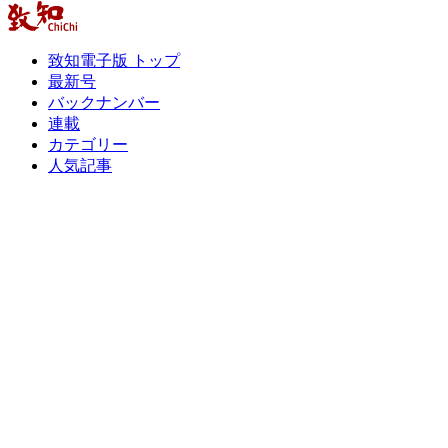
致知電子版 トップ
最新号
バックナンバー
連載
カテゴリー
人気記事