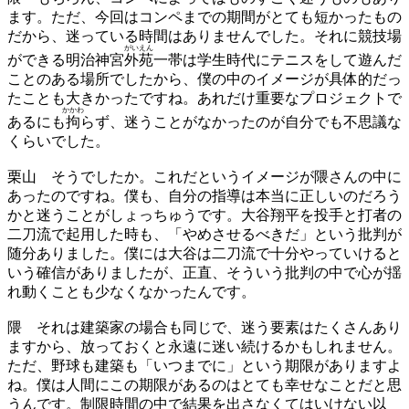
ます。ただ、今回はコンペまでの期間がとても短かったもの
だから、迷っている時間はありませんでした。それに競技場
がいえん
ができる明治神宮
外苑
一帯は学生時代にテニスをして遊んだ
ことのある場所でしたから、僕の中のイメージが具体的だっ
たことも大きかったですね。あれだけ重要なプロジェクトで
かかわ
あるにも
拘
らず、迷うことがなかったのが自分でも不思議な
くらいでした。
栗山
そうでしたか。これだというイメージが隈さんの中に
あったのですね。僕も、自分の指導は本当に正しいのだろう
かと迷うことがしょっちゅうです。大谷翔平を投手と打者の
二刀流で起用した時も、「やめさせるべきだ」という批判が
随分ありました。僕には大谷は二刀流で十分やっていけると
いう確信がありましたが、正直、そういう批判の中で心が揺
れ動くことも少なくなかったんです。
隈
それは建築家の場合も同じで、迷う要素はたくさんあり
ますから、放っておくと永遠に迷い続けるかもしれません。
ただ、野球も建築も「いつまでに」という期限がありますよ
ね。僕は人間にこの期限があるのはとても幸せなことだと思
うんです。制限時間の中で結果を出さなくてはいけない以