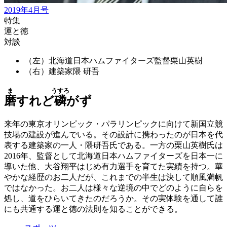
2019年4月号
特集
運と徳
対談
（左）北海道日本ハムファイターズ監督
栗山英樹
（右）建築家
隈 研吾
ま
うすろ
磨
すれど
磷
がず
来年の東京オリンピック・パラリンピックに向けて新国立競
技場の建設が進んでいる。その設計に携わったのが日本を代
表する建築家の一人・隈研吾氏である。一方の栗山英樹氏は
2016年、監督として北海道日本ハムファイターズを日本一に
導いた他、大谷翔平はじめ有力選手を育てた実績を持つ。華
やかな経歴のお二人だが、これまでの半生は決して順風満帆
ではなかった。お二人は様々な逆境の中でどのように自らを
処し、道をひらいてきたのだろうか。その実体験を通して誰
にも共通する運と徳の法則を知ることができる。