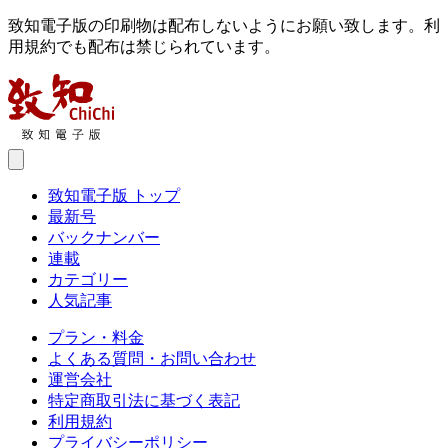
致知電子版の印刷物は配布しないようにお願い致します。利
用規約でも配布は禁じられています。
致知電子版 トップ
最新号
バックナンバー
連載
カテゴリー
人気記事
プラン・料金
よくある質問・お問い合わせ
運営会社
特定商取引法に基づく表記
利用規約
プライバシーポリシー