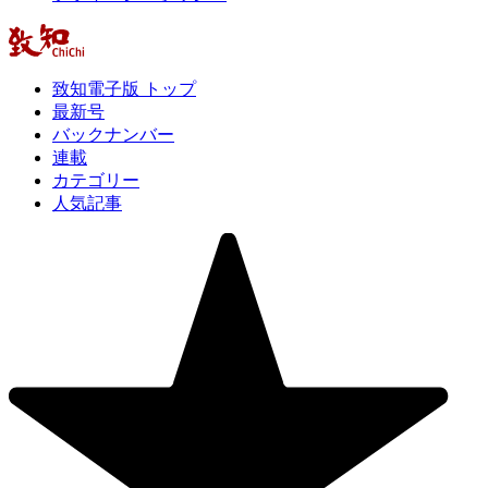
致知電子版 トップ
最新号
バックナンバー
連載
カテゴリー
人気記事