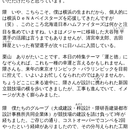
いただけたらと思っています。
隈
いや、こちらこそ。僕は横浜の生まれだから、個人的に
は横浜ＤｅＮＡベイスターズを応援してきたんですが
（笑）、このところ北海道日本ハムファイターズは何かと注
しょうへい
目を集めていますね。いまはメジャーに移籍した大谷
翔平
選手の活躍は言うまでもありませんが、清宮幸太郎、吉田
こうせい
輝星
といった有望選手が次々に日ハムに入団している。
栗山
ありがたいことです。本日の特集テーマ「運と徳」に
なぞらえれば、これも一種の幸運と言えるかもしれません。
隈さんも、来年の東京オリンピック・パラリンピックを目前
に控えて、いよいよお忙しくなられたのではありませんか。
たずさ
ちょうどここに来る途中に、隈さんが設計に
携
わられた新国
立競技場の横を歩いてきましたが、工事も進んでいて、イメ
ージが大きく膨らみました。
あずさ
隈
僕たちのグループ（大成建設・
梓
設計・隈研吾建築都市
設計事務所共同企業体）が競技場の建設を請け負って3年が
経ちました。ご存じの通り、コストオーバーでコンペを2回
やったという経緯がありましたので、その分与えられた工期