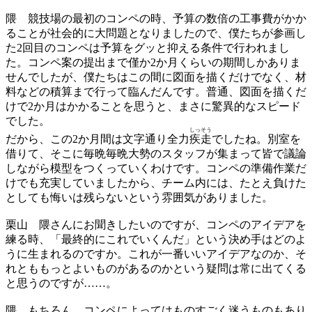
隈
競技場の最初のコンペの時、予算の数倍の工事費がかか
ることが社会的に大問題となりましたので、僕たちが参画し
た2回目のコンペは予算をグッと抑える条件で行われまし
た。コンペ案の提出まで僅か2か月くらいの期間しかありま
せんでしたが、僕たちはこの間に図面を描くだけでなく、材
料などの積算まで行って臨んだんです。普通、図面を描くだ
けで2か月はかかることを思うと、まさに驚異的なスピード
でした。
しっそう
だから、この2か月間は文字通り全力
疾走
でしたね。別室を
借りて、そこに毎晩毎晩大勢のスタッフが集まって皆で議論
しながら模型をつくっていくわけです。コンペの準備作業だ
けでも充実していましたから、チーム内には、たとえ負けた
としても悔いは残らないという雰囲気がありました。
栗山
隈さんにお聞きしたいのですが、コンペのアイデアを
練る時、「最終的にこれでいくんだ」という決め手はどのよ
うに生まれるのですか。これが一番いいアイデアなのか、そ
れとももっとよいものがあるのかという疑問は常に出てくる
と思うのですが……。
隈
もちろん、コンペによってはものすごく迷うものもあり