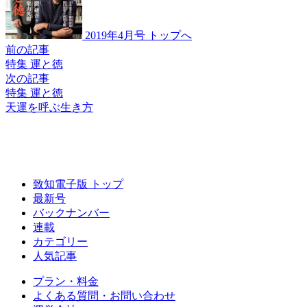
2019年4月号 トップへ
前の記事
特集 運と徳
次の記事
特集 運と徳
天運を呼ぶ生き方
致知電子版 トップ
最新号
バックナンバー
連載
カテゴリー
人気記事
プラン・料金
よくある質問・お問い合わせ