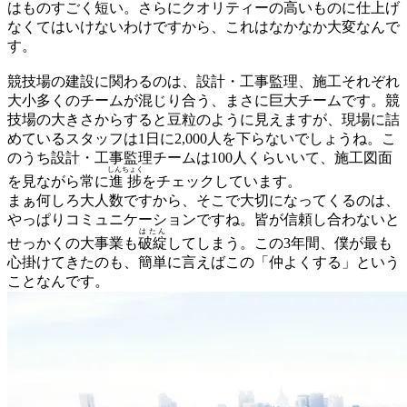
はものすごく短い。さらにクオリティーの高いものに仕上げ
なくてはいけないわけですから、これはなかなか大変なんで
す。
競技場の建設に関わるのは、設計・工事監理、施工それぞれ
大小多くのチームが混じり合う、まさに巨大チームです。競
技場の大きさからすると豆粒のように見えますが、現場に詰
めているスタッフは1日に2,000人を下らないでしょうね。こ
のうち設計・工事監理チームは100人くらいいて、施工図面
しんちょく
を見ながら常に
進捗
をチェックしています。
まぁ何しろ大人数ですから、そこで大切になってくるのは、
やっぱりコミュニケーションですね。皆が信頼し合わないと
はたん
せっかくの大事業も
破綻
してしまう。この3年間、僕が最も
心掛けてきたのも、簡単に言えばこの「仲よくする」という
ことなんです。