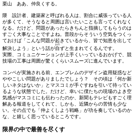
栗山
ああ、仲良くする。
隈
設計者、建築家と呼ばれる人は、割合に威張っている人
が多くて、そうなると周囲は言いたいことも言ってくれなく
なる。だけど、問題があったらきちんと指摘してもらうのは
すごく大事なことですよね。普段からそういう空気をつくっ
ておけば「こんな問題が起きているから、皆で知恵を出して
おの
解決しよう」という話が
自
ずと生まれてくるんです。
実際、コミュニケーションが上手くいっているおかげで、競
技場の工事は周囲が驚くくらいスムーズに進んでいます。
コンペが実施される前、エンブレムのデザイン盗用疑惑など
ややこしい問題がありましたでしょう？ その頃は「何か新
しいネタはないか」とマスコミが手ぐすねを引いて待ってい
るような状態でした。だけど、幸いに僕たちの現場のよき空
気感がマスコミにも伝わったのか、新聞もテレビもすごく理
解ある報道をしてくれて、しかも、近隣からの苦情も少な
い。その点でも「仲よくしよう戦略」が功を奏しているのか
な、と嬉しく思っているところです。
限界の中で最善を尽くす