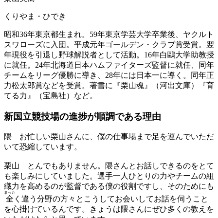
くりやま・ひでき
昭和36年東京都生まれ。59年東京学芸大学卒業後、ヤクルト
スワローズに入団。平成元年ゴールデン・クラブ賞受賞。翌
年現役を引退し野球解説者として活動。16年白鷗大学助教授
に就任。24年北海道日本ハムファイターズ監督に就任、同年
チームをリーグ優勝に導き、28年には日本一に導く。同年正
力松太郎賞などを受賞。著書に『栗山魂』（河出文庫）『育
てる力』（宝島社）など。
新国立競技場の進捗が
順調である理由
隈
お忙しい栗山さんに、僕の仕事場まで足を運んでいただ
いて恐縮しています。
栗山
とんでもありません。隈さんとお話しできるのをとて
も楽しみにしていました。選手一人ひとりの力やチームの組
織力を高めるのが監督である僕の役割ですし、そのためにも
まった
全
く違う分野の方々とこうしてお会いしてお話を伺うこと
を心掛けているんです。きょうは隈さんにぜひ多くの教えを