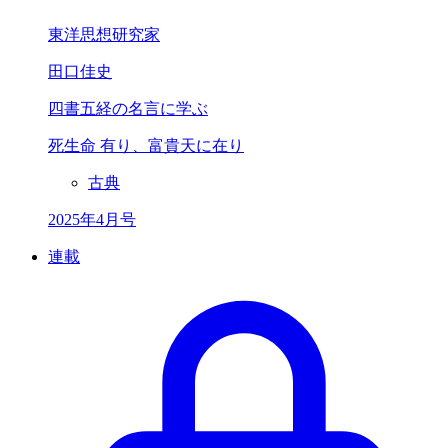
東洋思想研究家
田口佳史
四書五経の名言に学ぶ
死生命 有り、
富貴天に在り
古典
2025年4月号
連載