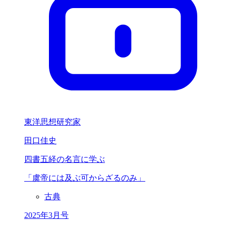
東洋思想研究家
田口佳史
四書五経の名言に学ぶ
「虞帝には
及ぶ可からざるのみ」
古典
2025年3月号