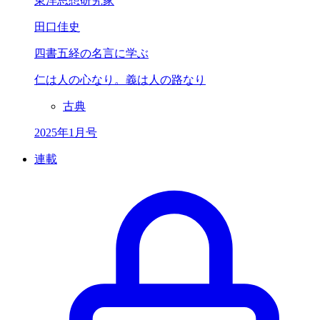
東洋思想研究家
田口佳史
四書五経の名言に学ぶ
仁は人の心なり。
義は人の路なり
古典
2025年1月号
連載