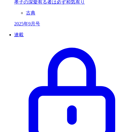
孝子の深愛有る者は
必ず和気有り
古典
2025年9月号
連載