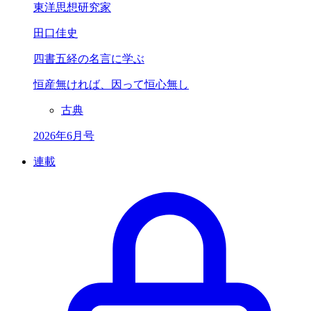
東洋思想研究家
田口佳史
四書五経の名言に学ぶ
恒産無ければ、
因って恒心無し
古典
2026年6月号
連載