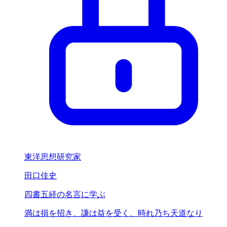
東洋思想研究家
田口佳史
四書五経の名言に学ぶ
満は損を招き、
謙は益を受く、
時れ乃ち天道なり