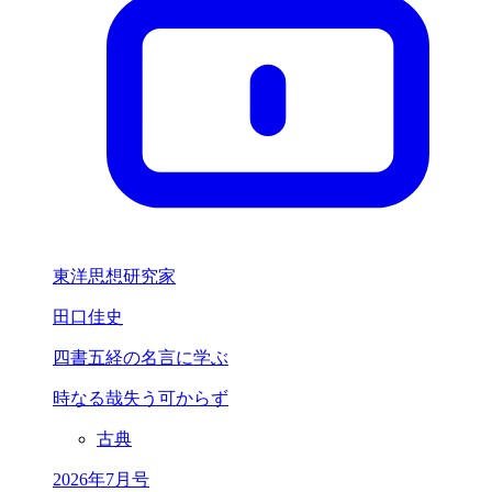
東洋思想研究家
田口佳史
四書五経の名言に学ぶ
時なる哉
失う可からず
古典
2026年7月号