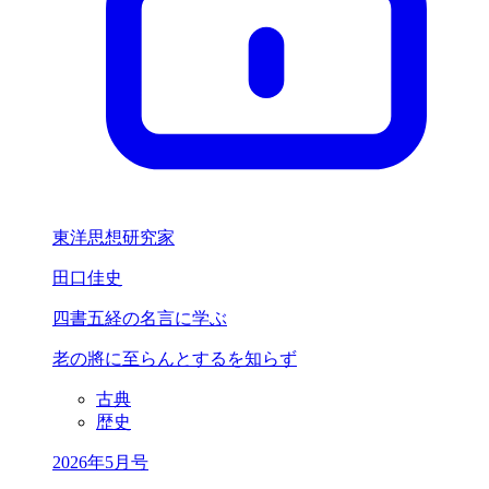
東洋思想研究家
田口佳史
四書五経の名言に学ぶ
老の將に
至らんとするを
知らず
古典
歴史
2026年5月号