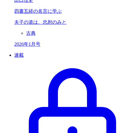
田口佳史
四書五経の名言に学ぶ
夫子の道は、
忠恕のみと
古典
2026年1月号
連載