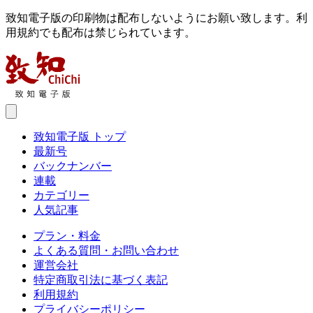
致知電子版の印刷物は配布しないようにお願い致します。利
用規約でも配布は禁じられています。
致知電子版 トップ
最新号
バックナンバー
連載
カテゴリー
人気記事
プラン・料金
よくある質問・お問い合わせ
運営会社
特定商取引法に基づく表記
利用規約
プライバシーポリシー