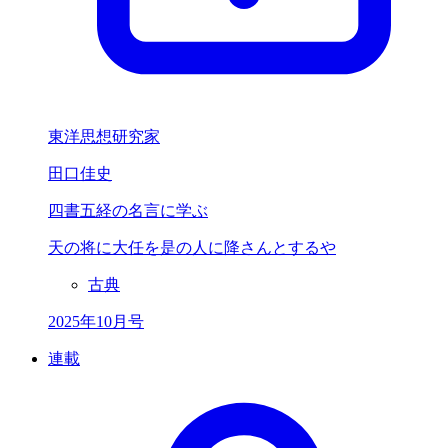
東洋思想研究家
田口佳史
四書五経の名言に学ぶ
天の将に大任を
是の人に
降さんとするや
古典
2025年10月号
連載