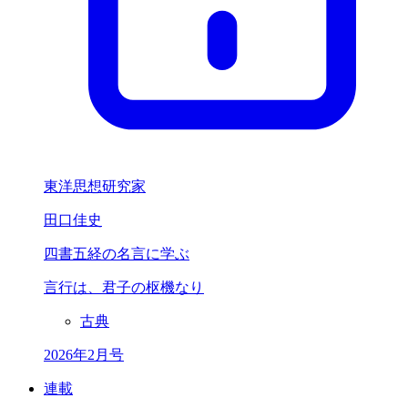
東洋思想研究家
田口佳史
四書五経の名言に学ぶ
言行は、
君子の枢機なり
古典
2026年2月号
連載