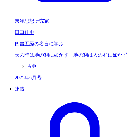
東洋思想研究家
田口佳史
四書五経の名言に学ぶ
天の時は
地の利に如かず。
地の利は人の和に如かず
古典
2025年6月号
連載