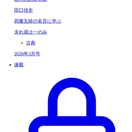
田口佳史
四書五経の名言に学ぶ
夫れ道は一のみ
古典
2026年3月号
連載