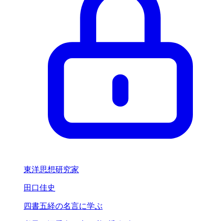
東洋思想研究家
田口佳史
四書五経の名言に学ぶ