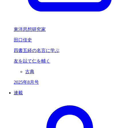
東洋思想研究家
田口佳史
四書五経の名言に学ぶ
友を以て仁を輔く
古典
2025年8月号
連載