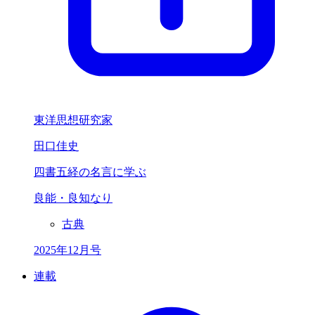
東洋思想研究家
田口佳史
四書五経の名言に学ぶ
良能・良知なり
古典
2025年12月号
連載