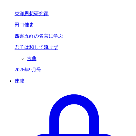
東洋思想研究家
田口佳史
四書五経の名言に学ぶ
君子は和して流せず
古典
2026年9月号
連載