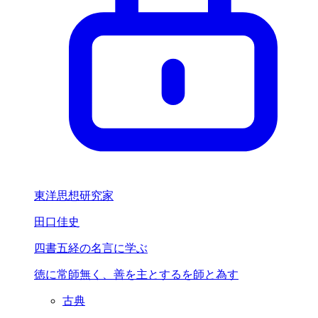
東洋思想研究家
田口佳史
四書五経の名言に学ぶ
徳に常師無く、
善を主とするを
師と為す
古典