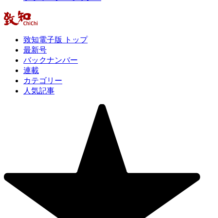
致知電子版 トップ
最新号
バックナンバー
連載
カテゴリー
人気記事