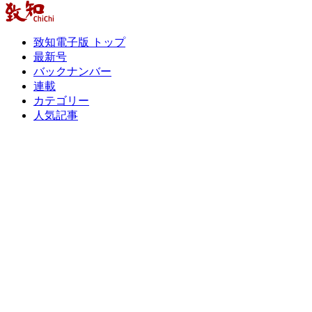
致知電子版 トップ
最新号
バックナンバー
連載
カテゴリー
人気記事