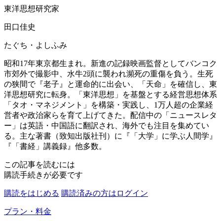
東洋思想研究家
田口佳史
たぐち・よしふみ
昭和17年東京都生まれ。新進の記録映画監督としてバンコク
市郊外で撮影中、水牛2頭に襲われ瀕死の重傷を負う。生死
の狭間で『老子』と運命的に出会い、「天命」を確信し、東
洋思想研究に転身。「東洋思想」を基盤とする経営思想体系
「タオ・マネジメント」を構築・実践し、1万人超の企業経
営者や政治家らを育て上げてきた。配信中の「ニュースレタ
ー」は英語・中国語に翻訳され、海外でも注目を集めてい
る。主な著書（致知出版社刊）に『「大学」に学ぶ人間学』
『「書経」講義録』他多数。
この記事を読むには
購読手続きが必要です
購読をはじめる
購読済みの方はログイン
プラン・料金