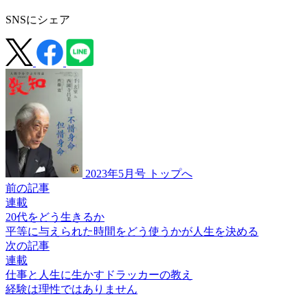
SNSにシェア
2023年5月号 トップへ
前の記事
連載
20代をどう生きるか
平等に与えられた時間
をどう使うかが
人生を決める
次の記事
連載
仕事と人生に生かすドラッカーの教え
経験は
理性ではありません