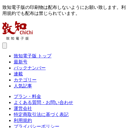
致知電子版の印刷物は配布しないようにお願い致します。利
用規約でも配布は禁じられています。
致知電子版 トップ
最新号
バックナンバー
連載
カテゴリー
人気記事
プラン・料金
よくある質問・お問い合わせ
運営会社
特定商取引法に基づく表記
利用規約
プライバシーポリシー