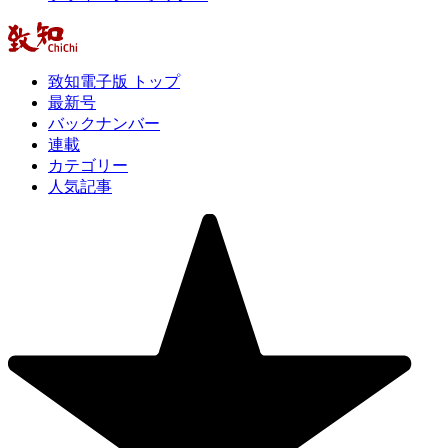
致知電子版 トップ
最新号
バックナンバー
連載
カテゴリー
人気記事