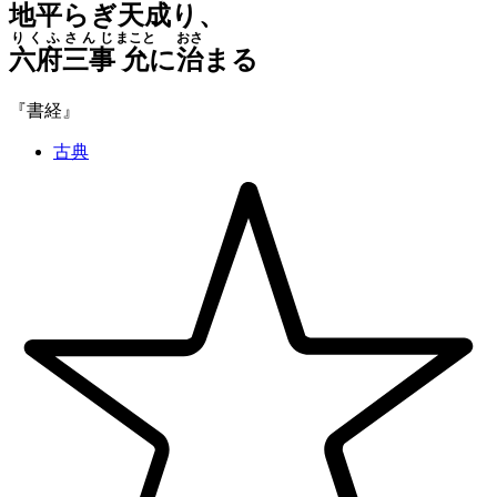
地平
らぎ
天成
り、
りくふさんじ
まこと
おさ
六府三事
允
に
治
まる
『書経』
古典