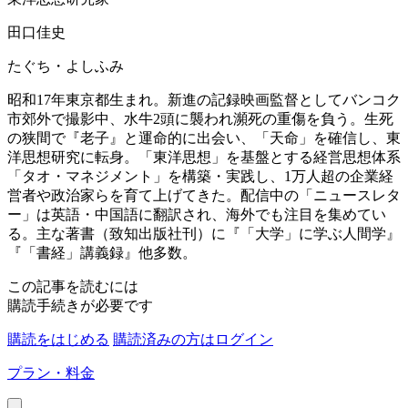
田口佳史
たぐち・よしふみ
昭和17年東京都生まれ。新進の記録映画監督としてバンコク
市郊外で撮影中、水牛2頭に襲われ瀕死の重傷を負う。生死
の狭間で『老子』と運命的に出会い、「天命」を確信し、東
洋思想研究に転身。「東洋思想」を基盤とする経営思想体系
「タオ・マネジメント」を構築・実践し、1万人超の企業経
営者や政治家らを育て上げてきた。配信中の「ニュースレタ
ー」は英語・中国語に翻訳され、海外でも注目を集めてい
る。主な著書（致知出版社刊）に『「大学」に学ぶ人間学』
『「書経」講義録』他多数。
この記事を読むには
購読手続きが必要です
購読をはじめる
購読済みの方はログイン
プラン・料金