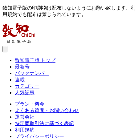
致知電子版の印刷物は配布しないようにお願い致します。利
用規約でも配布は禁じられています。
致知電子版 トップ
最新号
バックナンバー
連載
カテゴリー
人気記事
プラン・料金
よくある質問・お問い合わせ
運営会社
特定商取引法に基づく表記
利用規約
プライバシーポリシー