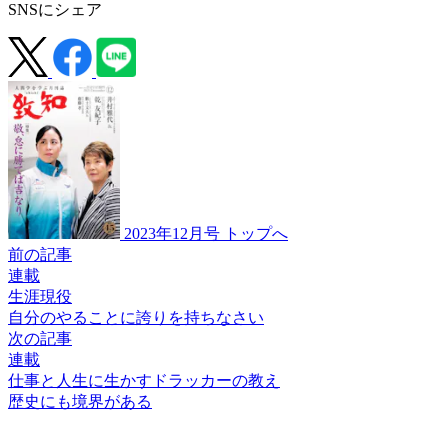
SNSにシェア
2023年12月号 トップへ
前の記事
連載
生涯現役
自分のやることに
誇りを持ちなさい
次の記事
連載
仕事と人生に生かすドラッカーの教え
歴史にも境界がある