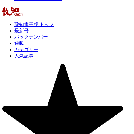
致知電子版 トップ
最新号
バックナンバー
連載
カテゴリー
人気記事