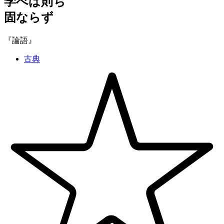
学べば則ち
固ならず
『論語』
古典