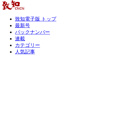
致知電子版 トップ
最新号
バックナンバー
連載
カテゴリー
人気記事