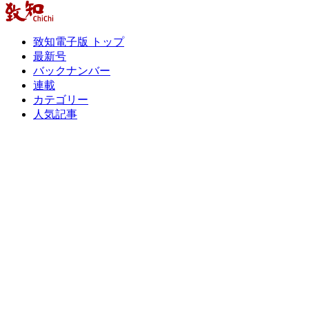
致知電子版 トップ
最新号
バックナンバー
連載
カテゴリー
人気記事