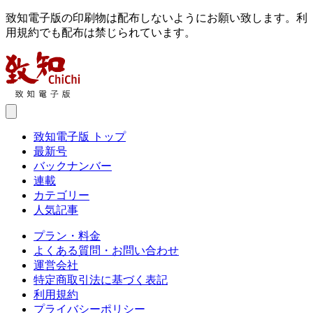
致知電子版の印刷物は配布しないようにお願い致します。利
用規約でも配布は禁じられています。
致知電子版 トップ
最新号
バックナンバー
連載
カテゴリー
人気記事
プラン・料金
よくある質問・お問い合わせ
運営会社
特定商取引法に基づく表記
利用規約
プライバシーポリシー