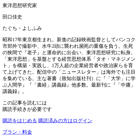
東洋思想研究家
田口佳史
たぐち・よしふみ
昭和17年東京都生まれ。新進の記録映画監督としてバンコク
市郊外で撮影中、水牛2頭に襲われ瀕死の重傷を負う。生死
の狭間で『老子』と運命的に出会い、東洋思想研究に転身。
「東洋思想」を基盤とする経営思想体系「タオ・マネジメン
ト」を構築・実践し、1万人超の企業経営者や政治家らを育
て上げてきた。配信中の「ニュースレター」は海外でも注目
を集めている。主な著書（致知出版社刊）に『「大学」に学
ぶ人間学』『「書経」講義録』他多数。最新刊に『「中庸」
講義録』。
この記事を読むには
購読手続きが必要です
購読をはじめる
購読済みの方はログイン
プラン・料金