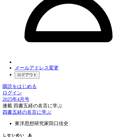
メールアドレス変更
ログアウト
購読をはじめる
ログイン
2025年4月号
連載 四書五経の名言に学ぶ
四書五経の名言に学ぶ
東洋思想研究家
田口佳史
しせいめい
あ