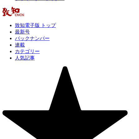
致知電子版 トップ
最新号
バックナンバー
連載
カテゴリー
人気記事