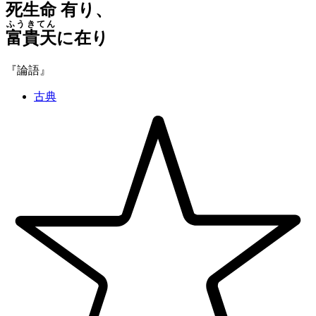
死生命
有
り、
ふうきてん
富貴天
に在り
『論語』
古典