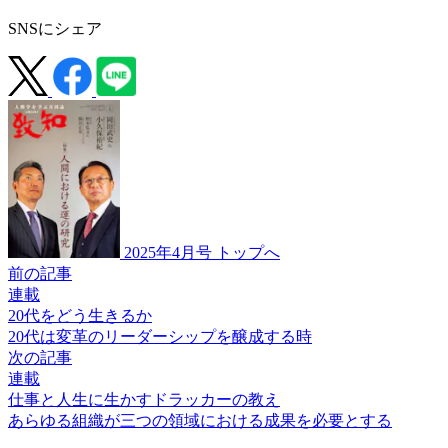
SNSにシェア
2025年4月号 トップへ
前の記事
連載
20代をどう生きるか
20代は変革の
リーダーシップを
醸成する時
次の記事
連載
仕事と人生に生かすドラッカーの教え
あらゆる組織が
三つの領域における
成果を必要とする