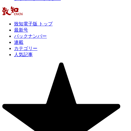
致知電子版 トップ
最新号
バックナンバー
連載
カテゴリー
人気記事