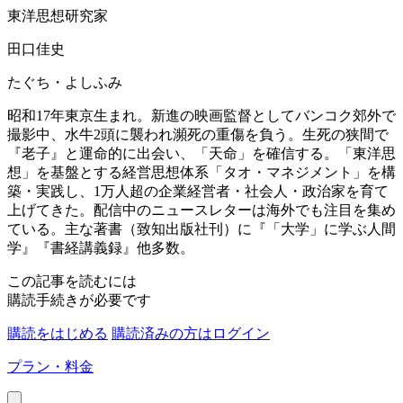
東洋思想研究家
田口佳史
たぐち・よしふみ
昭和17年東京生まれ。新進の映画監督としてバンコク郊外で
撮影中、水牛2頭に襲われ瀕死の重傷を負う。生死の狭間で
『老子』と運命的に出会い、「天命」を確信する。「東洋思
想」を基盤とする経営思想体系「タオ・マネジメント」を構
築・実践し、1万人超の企業経営者・社会人・政治家を育て
上げてきた。配信中のニュースレターは海外でも注目を集め
ている。主な著書（致知出版社刊）に『「大学」に学ぶ人間
学』『書経講義録』他多数。
この記事を読むには
購読手続きが必要です
購読をはじめる
購読済みの方はログイン
プラン・料金