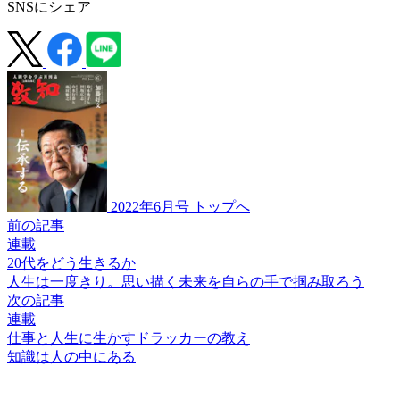
SNSにシェア
2022年6月号 トップへ
前の記事
連載
20代をどう生きるか
人生は一度きり。
思い描く未来を
自らの手で掴み取ろう
次の記事
連載
仕事と人生に生かすドラッカーの教え
知識は人の中にある