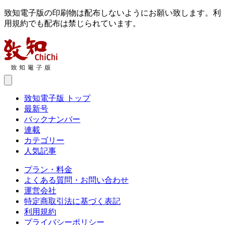
致知電子版の印刷物は配布しないようにお願い致します。利
用規約でも配布は禁じられています。
致知電子版 トップ
最新号
バックナンバー
連載
カテゴリー
人気記事
プラン・料金
よくある質問・お問い合わせ
運営会社
特定商取引法に基づく表記
利用規約
プライバシーポリシー