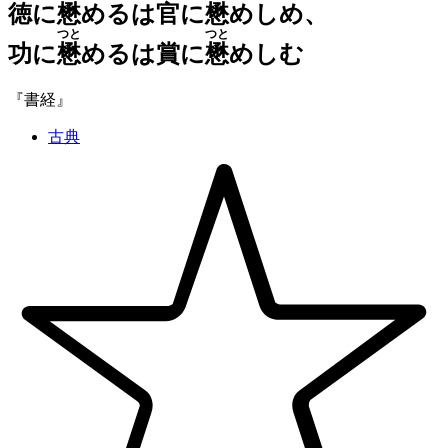
徳に
懋
めるは官に
懋
めしめ、
つと
つと
功に
懋
めるは賞に
懋
めしむ
『書経』
古典