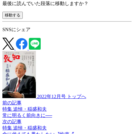
最後に読んでいた段落に移動しますか？
移動する
SNSにシェア
2022年12月号 トップへ
前の記事
特集 追悼・稲盛和夫
常に明るく前向きに──
次の記事
特集 追悼・稲盛和夫