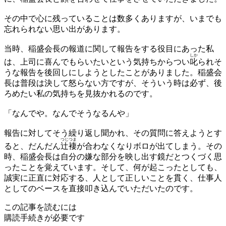
その中で心に残っていることは数多くありますが、いまでも
忘れられない思い出があります。
当時、稲盛会長の報道に関して報告をする役目にあった私
しか
は、上司に喜んでもらいたいという気持ちからつい
叱
られそ
うな報告を後回しにしようとしたことがありました。稲盛会
長は普段は決して怒らない方ですが、そういう時は必ず、後
ろめたい私の気持ちを見抜かれるのです。
「なんでや。なんでそうなるんや」
報告に対してそう繰り返し聞かれ、その質問に答えようとす
つじ
つま
ると、だんだん
辻
褄
が合わなくなりボロが出てしまう。その
時、稲盛会長は自分の嫌な部分を映し出す鏡だとつくづく思
ったことを覚えています。そして、何が起こったとしても、
誠実に正直に対応する、人として正しいことを貫く、仕事人
としてのベースを直接叩き込んでいただいたのです。
この記事を読むには
購読手続きが必要です