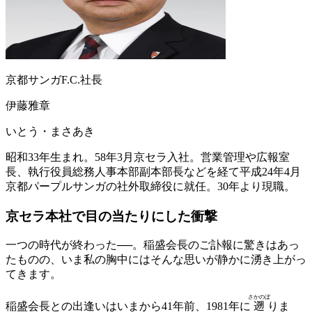
京都サンガF.C.社長
伊藤雅章
いとう・まさあき
昭和33年生まれ。58年3月京セラ入社。営業管理や広報室
長、執行役員総務人事本部副本部長などを経て平成24年4月
京都パープルサンガの社外取締役に就任。30年より現職。
京セラ本社で
目の当たりにした衝撃
一つの時代が終わった──。稲盛会長のご訃報に驚きはあっ
たものの、いま私の胸中にはそんな思いが静かに湧き上がっ
てきます。
さかのぼ
稲盛会長との出逢いはいまから41年前、1981年に
遡
りま