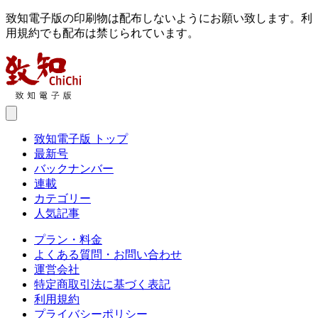
致知電子版の印刷物は配布しないようにお願い致します。利
用規約でも配布は禁じられています。
致知電子版 トップ
最新号
バックナンバー
連載
カテゴリー
人気記事
プラン・料金
よくある質問・お問い合わせ
運営会社
特定商取引法に基づく表記
利用規約
プライバシーポリシー