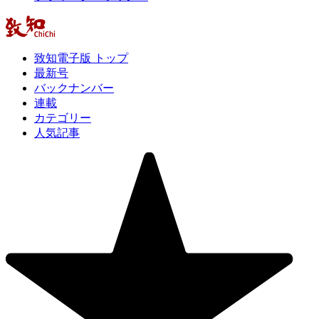
致知電子版 トップ
最新号
バックナンバー
連載
カテゴリー
人気記事