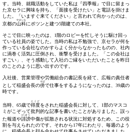
す。当時、就職活動をしていた私は『四季報』で目に留まっ
た京セラに興味を持ち、「面接を受けたい」と電話を掛けま
した。「いますぐ来てください」と言われて向かったのは、
やま
しな
京都の
山
科
にポツンと建つ5階建ての本社。
そこで目に映ったのは、1階のロビーを忙しそうに駆け回っ
ている社員の姿でした。当時の私は不勉強で、京セラが何を
作っている会社なのかすらよく分からなかったものの、社内
に渦巻く活気に圧倒され、衝撃を受けました。「この会社は
すごい」、そう感動して入社のご縁をいただいたことを昨日
のことのように思い出すのです。
入社後、営業管理や労働組合の書記長を経て、広報の責任者
そば
として稲盛会長の
傍
で仕事をするようになったのは、39歳の
時です。
とくど
当時、65歳で
得度
をされた稲盛会長に対して、1部のマスコ
ミがこぞって批判的な記事を書いたことがありました。誤っ
ひぼう
た報道や
誹謗
中傷が拡散される状況に対処するため、この役
割を与えられたのです。それから17年にわたり、毎週のよう
に、稲盛会長と顔を合わせて仕事をさせていただきました。