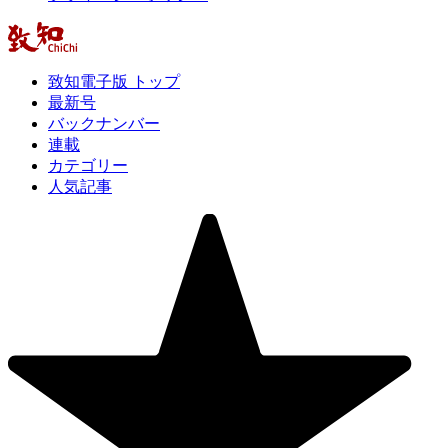
致知電子版 トップ
最新号
バックナンバー
連載
カテゴリー
人気記事