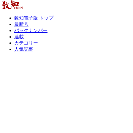
致知電子版 トップ
最新号
バックナンバー
連載
カテゴリー
人気記事