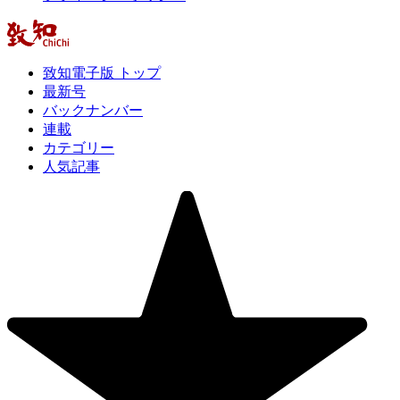
致知電子版 トップ
最新号
バックナンバー
連載
カテゴリー
人気記事