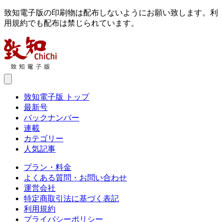
致知電子版の印刷物は配布しないようにお願い致します。利
用規約でも配布は禁じられています。
致知電子版 トップ
最新号
バックナンバー
連載
カテゴリー
人気記事
プラン・料金
よくある質問・お問い合わせ
運営会社
特定商取引法に基づく表記
利用規約
プライバシーポリシー