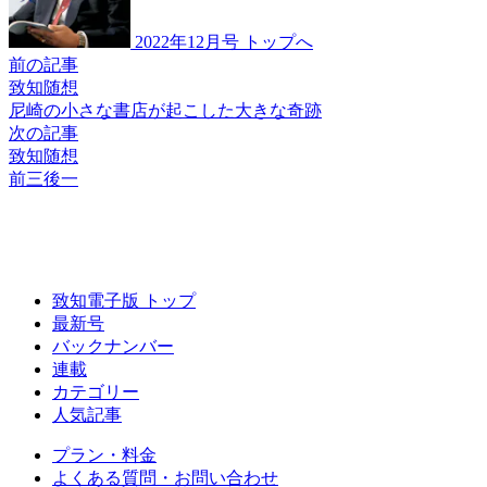
2022年12月号 トップへ
前の記事
致知随想
尼崎の小さな書店が
起こした大きな奇跡
次の記事
致知随想
前三後一
致知電子版 トップ
最新号
バックナンバー
連載
カテゴリー
人気記事
プラン・料金
よくある質問・お問い合わせ