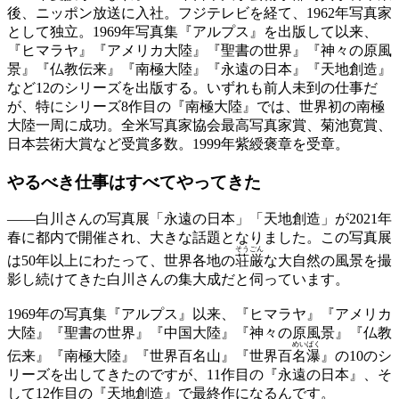
後、ニッポン放送に入社。フジテレビを経て、1962年写真家
として独立。1969年写真集『アルプス』を出版して以来、
『ヒマラヤ』『アメリカ大陸』『聖書の世界』『神々の原風
景』『仏教伝来』『南極大陸』『永遠の日本』『天地創造』
など12のシリーズを出版する。いずれも前人未到の仕事だ
が、特にシリーズ8作目の『南極大陸』では、世界初の南極
大陸一周に成功。全米写真家協会最高写真家賞、菊池寛賞、
日本芸術大賞など受賞多数。1999年紫綬褒章を受章。
やるべき仕事は
すべてやってきた
——
白川さんの写真展「永遠の日本」「天地創造」が2021年
春に都内で開催され、大きな話題となりました。この写真展
そうごん
は50年以上にわたって、世界各地の
荘厳
な大自然の風景を撮
影し続けてきた白川さんの集大成だと伺っています。
1969年の写真集『アルプス』以来、『ヒマラヤ』『アメリカ
大陸』『聖書の世界』『中国大陸』『神々の原風景』『仏教
めいばく
伝来』『南極大陸』『世界百名山』『世界百
名瀑
』の10のシ
リーズを出してきたのですが、11作目の『永遠の日本』、そ
して12作目の『天地創造』で最終作になるんです。