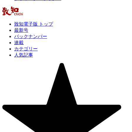
致知電子版 トップ
最新号
バックナンバー
連載
カテゴリー
人気記事