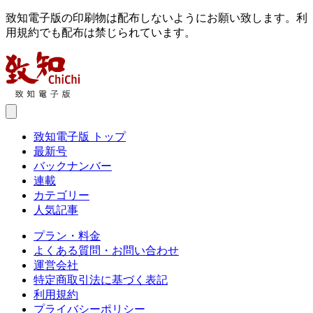
致知電子版の印刷物は配布しないようにお願い致します。利
用規約でも配布は禁じられています。
致知電子版 トップ
最新号
バックナンバー
連載
カテゴリー
人気記事
プラン・料金
よくある質問・お問い合わせ
運営会社
特定商取引法に基づく表記
利用規約
プライバシーポリシー