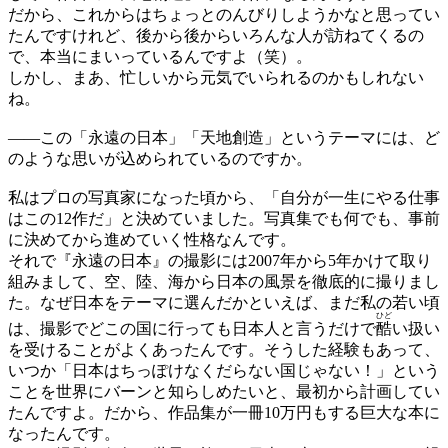
だから、これからはちょっとのんびりしようかなと思ってい
たんですけれど、後から後からいろんな人が訪ねてくるの
で、本当にまいっているんですよ（笑）。
しかし、まあ、忙しいから元気でいられるのかもしれない
ね。
——
この「永遠の日本」「天地創造」というテーマには、ど
のような思いが込められているのですか。
私はプロの写真家になった頃から、「自分が一生にやる仕事
はこの12作だ」と決めていました。写真集でも何でも、事前
に決めてから進めていく性格なんです。
それで『永遠の日本』の撮影には2007年から5年かけて取り
組みまして、空、陸、海から日本の風景を徹底的に撮りまし
た。なぜ日本をテーマに選んだかといえば、まだ私の若い頃
ひど
は、撮影でどこの国に行っても日本人と言うだけで
酷
い扱い
を受けることがよくあったんです。そうした経験もあって、
いつか「日本はちっぽけなくだらない国じゃない！」という
ことを世界にバーンと知らしめたいと、最初から計画してい
たんですよ。だから、作品集が一冊10万円もする巨大な本に
なったんです。