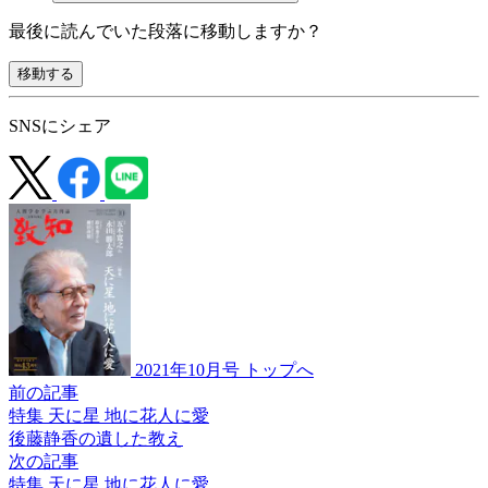
最後に読んでいた段落に移動しますか？
移動する
SNSにシェア
2021年10月号 トップへ
前の記事
特集 天に星 地に花人に愛
後藤静香の遺した教え
次の記事
特集 天に星 地に花人に愛