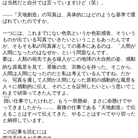
は当然だと自分では言っていますけど（笑）。
——
『天地創造』の写真は、具体的にはどのような基準で選
ばれていたのですか。
一つには、これまでにない色気というか色彩感覚、そういう
ものが出ている写真でいきたいということもあったんです
が、そもそも私の写真家としての基本にあるのは、「人間が
人間になったのはなぜか」という問題なんです。
要は、人類の祖先である猿人がこの地球の大自然の姿、感動
いけい
的な原風景を見て、
畏敬
の念、宗教心を持った。そこから、
人間は人間になったのだと私は考えているんですね。だか
ら、写真を通して人間が人間になった原初の感動的な風景を
人々に感動的に伝え、そのことを証明したいという思いでこ
れまで頑張ってきたんですよ。
つたな
拙
い仕事でしたけれど、もう一所懸命、まさに命懸けでや
ってきましたから……。最後の仕事である『天地創造』で伝
えることはすべて伝えてきた、やることはすべてやり切った
と納得しています。
この記事を読むには