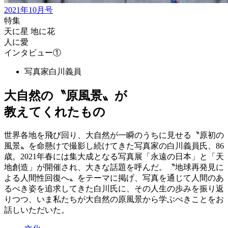
2021年10月号
特集
天に星 地に花
人に愛
インタビュー①
写真家
白川義員
大自然の〝原風景〟が
教えてくれたもの
世界各地を飛び回り、大自然が一瞬のうちに見せる〝原初の
風景〟を命懸けで撮影し続けてきた写真家の白川義員氏、86
歳。2021年春には集大成となる写真展「永遠の日本」と「天
地創造」が開催され、大きな話題を呼んだ。〝地球再発見に
よる人間性回復へ〟をテーマに掲げ、写真を通じて人間のあ
るべき姿を追求してきた白川氏に、その人生の歩みを振り返
りつつ、いま私たちが大自然の原風景から学ぶべきことをお
話しいただいた。