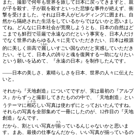
また、撮影で何年も世界を旅して日本に戻ってきますと、親
が子を殺す、子が親を殺すといった悲惨な事件が絶えず、衝
撃を受けました。それは日本人がビルディングに囲まれ、自
然から隔絶された生活をしているからではないかと思いまし
てね。どんなに日本社会が荒廃しようとも、日本の自然はど
こまでも鮮烈で荘厳で永遠なのだという事実を、日本人だけ
でなく世界のあらゆる人々に見ていただきたい、日本は根源
うるわ
的に美しく崇高で
麗
しいすごい国なのだと実感していただき
たい。そして、日本人の誇りと魂を復興する一助になりたい
という願いを込めて、『永遠の日本』を制作したんです。
——
日本の美しさ、素晴らしさを日本、世界の人々に伝えた
いと。
それから『天地創造』についてですが、実は最初の『アルプ
ス』からずっと撮影してきたものの中で、「天地創造」とい
ふさわ
うテーマに
相応
しい写真は使わずにとっておいたんですね。
それらの写真を全部集めて一冊にしたのが、12作目の『天地
創造』なんです。
そろ
だから、割といい写真が
揃
っているんじゃないかと思いま
す。まあ、最後の仕事なんだから、いい写真が揃っているの