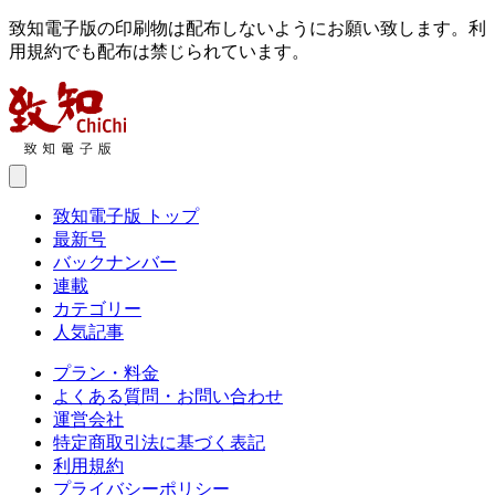
致知電子版の印刷物は配布しないようにお願い致します。利
用規約でも配布は禁じられています。
致知電子版 トップ
最新号
バックナンバー
連載
カテゴリー
人気記事
プラン・料金
よくある質問・お問い合わせ
運営会社
特定商取引法に基づく表記
利用規約
プライバシーポリシー