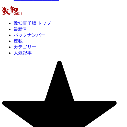
致知電子版 トップ
最新号
バックナンバー
連載
カテゴリー
人気記事