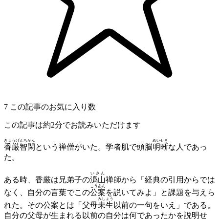
7
この記事のお気に入り数
この記事は約2分でお読みいただけます
きょうげんちかん
めいせき
香厳智閑
という禅僧がいた。学者肌で頭脳
明晰
な人であっ
た。
いさん
ある時、香厳は兄弟子の
潙山
禅師から「経典の引用からでは
こうあん
なく、自分の言葉でこの
公案
を説いてみよ」と課題を与えら
みしょう
れた。その公案とは「父母
未生
以前の一句をいえ」である。
自分の父母が生まれる以前の自分は何であったかを説明せ