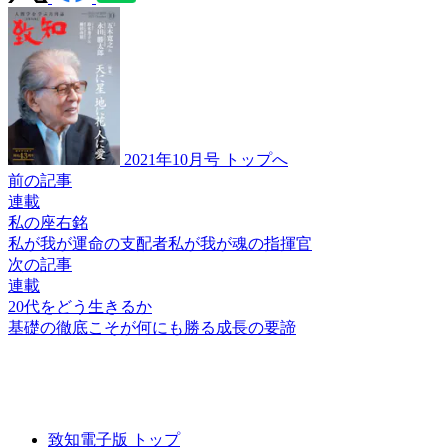
2021年10月号 トップへ
前の記事
連載
私の座右銘
私が我が運命の支配者
私が我が魂の指揮官
次の記事
連載
20代をどう生きるか
基礎の徹底こそが
何にも勝る成長の要諦
致知電子版 トップ