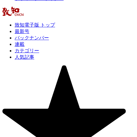
致知電子版 トップ
最新号
バックナンバー
連載
カテゴリー
人気記事