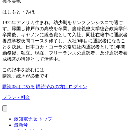
橋本美穂
はしもと・みほ
1975年アメリカ生まれ。幼少期をサンフランシスコで過ご
す。帰国し神戸市の高校を卒業。慶應義塾大学総合政策学部
卒業後、キヤノンに総合職として入社。同社在籍中に通訳者
養成学校夜間コースを修了し、入社9年目に通訳者になるこ
とを決意。日本コカ・コーラの常駐社内通訳者として1年間
勤務後、独立。現在、フリーランスの通訳者、及び通訳者養
成機関の講師として活躍中。
この記事を読むには
購読手続きが必要です
購読をはじめる
購読済みの方はログイン
プラン・料金
致知電子版 トップ
最新号