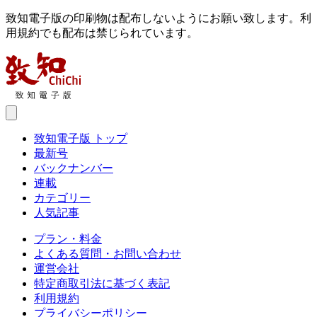
致知電子版の印刷物は配布しないようにお願い致します。利
用規約でも配布は禁じられています。
致知電子版 トップ
最新号
バックナンバー
連載
カテゴリー
人気記事
プラン・料金
よくある質問・お問い合わせ
運営会社
特定商取引法に基づく表記
利用規約
プライバシーポリシー