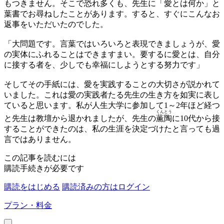
もつきません。そこで恐れ多くも、先生に「愛とは何か」と
葉書でお尋ねしたことがあります。すると、すぐにこんなお
返事をいただいたのでした。
「大問題です。言葉ではいろいろと表現できましょうが、愛
の実体にふれることはできますまい。要するに愛とは、自分
に接する者を、少しでも幸福にしようとする努力です」
そしてその手紙には、愛を実践することの大切さが説かれて
いました。これは愛の実践者たる先生の生き方を如実に表し
ていると思います。私が人生大学に参加して1～2年ほど経つ
くんとう
と先生は教壇から退かれましたが、先生の
薫陶
に10代から接
することができたのは、私の生涯を決定づけたと言っても過
言ではありません。
この記事を読むには
購読手続きが必要です
購読をはじめる
購読済みの方はログイン
プラン・料金