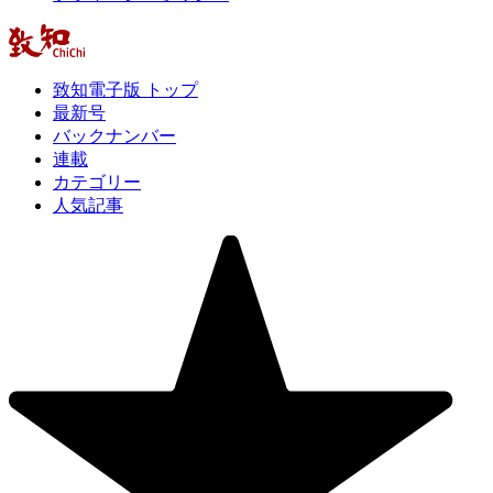
致知電子版 トップ
最新号
バックナンバー
連載
カテゴリー
人気記事