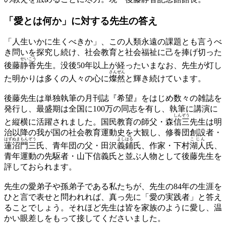
「愛とは何か」に対する
先生の答え
「人生いかに生くべきか」、この人類永遠の課題とも言うべ
き問いを探究し続け、社会教育と社会福祉に己を捧げ切った
せいこう
後藤
静香
先生。没後50年以上が経ったいまなお、先生が灯し
さんぜん
た明かりは多くの人々の心に
燦然
と輝き続けています。
後藤先生は単独執筆の月刊誌『希望』をはじめ数々の雑誌を
発行し、最盛期は全国に100万の同志を有し、執筆に講演に
しんぞう
と縦横に活躍されました。国民教育の師父・森
信三
先生は明
治以降の我が国の社会教育運動史を大観し、修養団創設者・
はずぬまもんぞう
よしはる
こじん
蓮沼門三
氏、青年団の父・田沢
義鋪
氏、作家・下村
湖人
氏、
青年運動の先駆者・山下信義氏と並ぶ人物として後藤先生を
評しておられます。
先生の愛弟子や孫弟子である私たちが、先生の84年の生涯を
ひと言で表せと問われれば、真っ先に「愛の実践者」と答え
ることでしょう。それほど先生は皆を家族のように愛し、温
かい眼差しをもって接してくださいました。