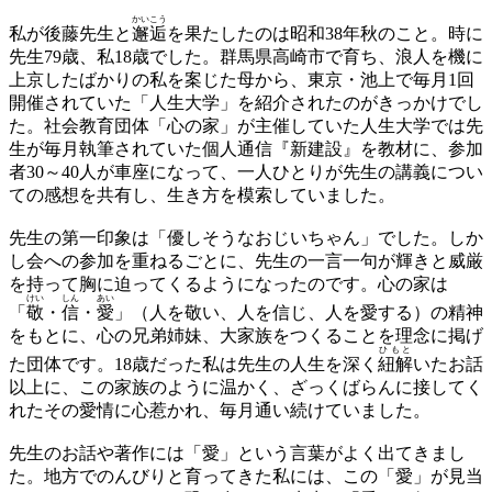
かいこう
私が後藤先生と
邂逅
を果たしたのは昭和38年秋のこと。時に
先生79歳、私18歳でした。群馬県高崎市で育ち、浪人を機に
上京したばかりの私を案じた母から、東京・池上で毎月1回
開催されていた「人生大学」を紹介されたのがきっかけでし
た。社会教育団体「心の家」が主催していた人生大学では先
生が毎月執筆されていた個人通信『新建設』を教材に、参加
者30～40人が車座になって、一人ひとりが先生の講義につい
ての感想を共有し、生き方を模索していました。
先生の第一印象は「優しそうなおじいちゃん」でした。しか
し会への参加を重ねるごとに、先生の一言一句が輝きと威厳
を持って胸に迫ってくるようになったのです。心の家は
けい
しん
あい
「
敬
・
信
・
愛
」（人を敬い、人を信じ、人を愛する）の精神
をもとに、心の兄弟姉妹、大家族をつくることを理念に掲げ
ひもと
た団体です。18歳だった私は先生の人生を深く
紐解
いたお話
以上に、この家族のように温かく、ざっくばらんに接してく
れたその愛情に心惹かれ、毎月通い続けていました。
先生のお話や著作には「愛」という言葉がよく出てきまし
た。地方でのんびりと育ってきた私には、この「愛」が見当