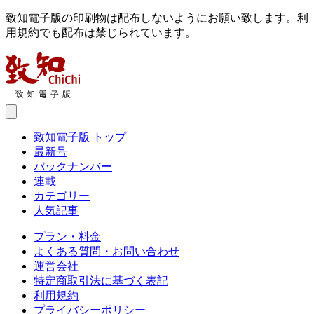
致知電子版の印刷物は配布しないようにお願い致します。利
用規約でも配布は禁じられています。
致知電子版 トップ
最新号
バックナンバー
連載
カテゴリー
人気記事
プラン・料金
よくある質問・お問い合わせ
運営会社
特定商取引法に基づく表記
利用規約
プライバシーポリシー