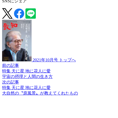
SNSにシェア
2021年10月号 トップへ
前の記事
特集 天に星 地に花人に愛
宇宙の摂理と人間の生き方
次の記事
特集 天に星 地に花人に愛
大自然の〝原風景〟が
教えてくれたもの