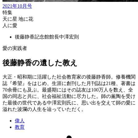
2021年10月号
特集
天に星 地に花
人に愛
後藤静香記念館館長
中澤宏則
愛の実践者
後藤静香の遺した教え
大正・昭和期に活躍した社会教育家の後藤静香師。修養機関
誌『希望』をはじめ、生涯に創刊した月刊誌は21種、著書は
70余冊にも及ぶ。最盛期にはその誌友は100万人を数え、全
国の同志と共に、社会福祉活動に尽力した。師の薫陶を受け
た最後の世代である中澤宏則氏に、思い出を交えて師の愛に
溢れた波瀾の人生を辿っていただく。
偉人
教育