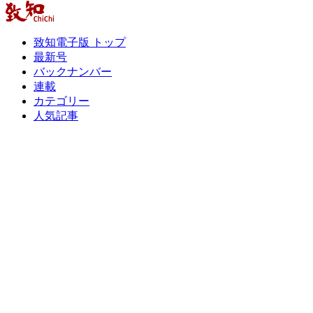
致知電子版 トップ
最新号
バックナンバー
連載
カテゴリー
人気記事