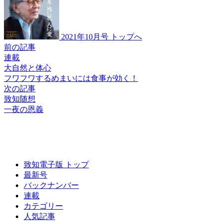
2021年10月号 トップへ
前の記事
連載
大自然と体心
フワフワするめまいには
食事が効く！
次の記事
致知随想
一夜の恩義
致知電子版 トップ
最新号
バックナンバー
連載
カテゴリー
人気記事