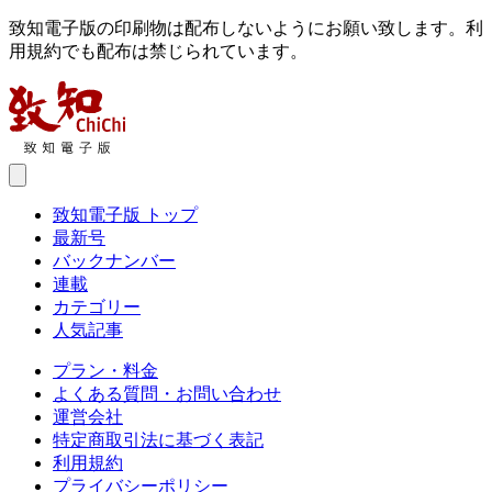
致知電子版の印刷物は配布しないようにお願い致します。利
用規約でも配布は禁じられています。
致知電子版 トップ
最新号
バックナンバー
連載
カテゴリー
人気記事
プラン・料金
よくある質問・お問い合わせ
運営会社
特定商取引法に基づく表記
利用規約
プライバシーポリシー