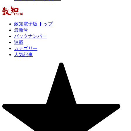
致知電子版 トップ
最新号
バックナンバー
連載
カテゴリー
人気記事