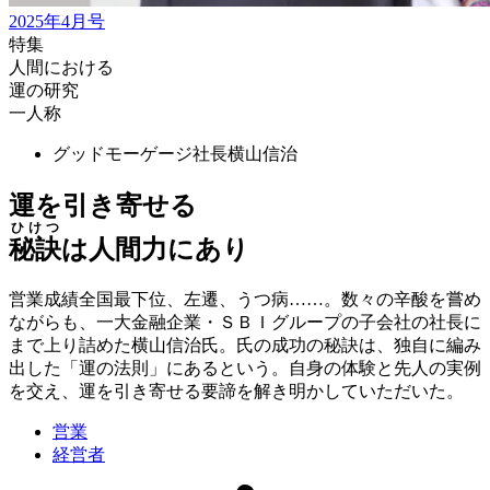
2025年4月号
特集
人間における
運の研究
一人称
グッドモーゲージ社長
横山信治
運を引き寄せる
ひけつ
秘訣
は人間力にあり
営業成績全国最下位、左遷、うつ病……。数々の辛酸を嘗め
ながらも、一大金融企業・ＳＢＩグループの子会社の社長に
まで上り詰めた横山信治氏。氏の成功の秘訣は、独自に編み
出した「運の法則」にあるという。自身の体験と先人の実例
を交え、運を引き寄せる要諦を解き明かしていただいた。
営業
経営者