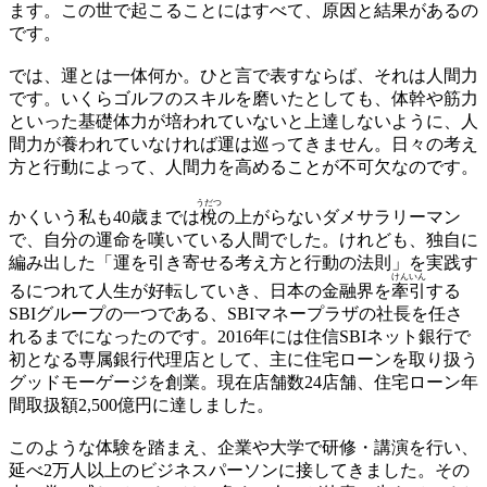
ます。この世で起こることにはすべて、原因と結果があるの
です。
では、運とは一体何か。ひと言で表すならば、それは人間力
です。いくらゴルフのスキルを磨いたとしても、体幹や筋力
といった基礎体力が培われていないと上達しないように、人
間力が養われていなければ運は巡ってきません。日々の考え
方と行動によって、人間力を高めることが不可欠なのです。
うだつ
かくいう私も40歳までは
梲
の上がらないダメサラリーマン
で、自分の運命を嘆いている人間でした。けれども、独自に
編み出した「運を引き寄せる考え方と行動の法則」を実践す
けん
いん
るにつれて人生が好転していき、日本の金融界を
牽
引
する
SBIグループの一つである、SBIマネープラザの社長を任さ
れるまでになったのです。2016年には住信SBIネット銀行で
初となる専属銀行代理店として、主に住宅ローンを取り扱う
グッドモーゲージを創業。現在店舗数24店舗、住宅ローン年
間取扱額2,500億円に達しました。
このような体験を踏まえ、企業や大学で研修・講演を行い、
延べ2万人以上のビジネスパーソンに接してきました。その