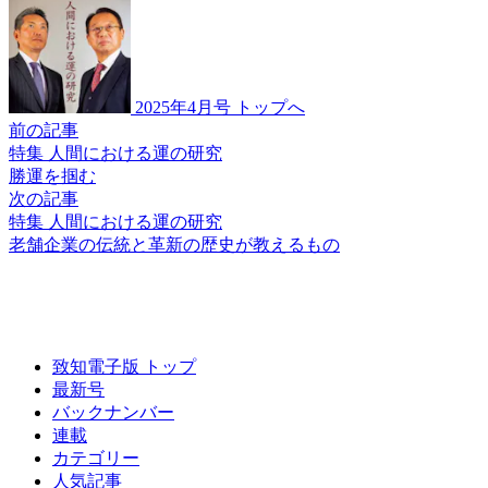
2025年4月号 トップへ
前の記事
特集 人間における運の研究
勝運を掴む
次の記事
特集 人間における運の研究
老舗企業の
伝統と革新の
歴史が教えるもの
致知電子版 トップ
最新号
バックナンバー
連載
カテゴリー
人気記事