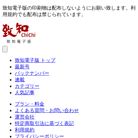
致知電子版の印刷物は配布しないようにお願い致します。利
用規約でも配布は禁じられています。
致知電子版 トップ
最新号
バックナンバー
連載
カテゴリー
人気記事
プラン・料金
よくある質問・お問い合わせ
運営会社
特定商取引法に基づく表記
利用規約
プライバシーポリシー