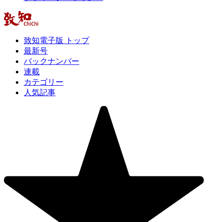
致知電子版 トップ
最新号
バックナンバー
連載
カテゴリー
人気記事