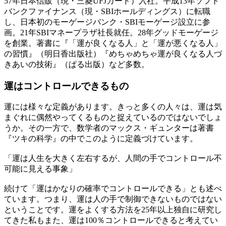
57年日本信販（現・三菱UFJカード）入社。平成13年ソフト
バンクファイナンス（現・SBIホールディングス）に転職
し、日本初のモーゲージバンク・SBIモーゲージ設立に参
画。21年SBIマネープラザ社長就任。28年グッドモーゲージ
を創業。著書に『「運が良くなる人」と「運が悪くなる人」
の習慣』（明日香出版社）『めちゃめちゃ運が良くなる人づ
きあいの技術』（ぱる出版）など多数。
運は
コントロールできるもの
運には様々な定義があります。きっと多くの人々は、運は気
まぐれに偶然やってくるものと捉えているのではないでしょ
うか。その一方で、数学者のマックス・ギュンターは著書
『ツキの科学』の中でこのように定義づけています。
「運は人生を大きく左右するが、人間の手でコントロール不
可能に見える事象」
続けて「運はかなりの確率でコントロールできる」とも述べ
ています。つまり、運は人の手で制御できないものではない
ということです。運をよくする方法を25年以上独自に研究し
てきた私もまた、運は100％コントロールできると考えてい