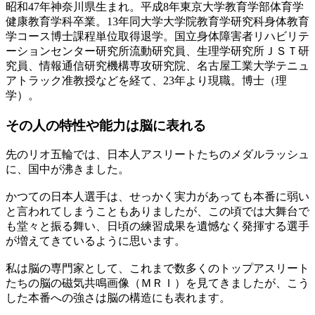
昭和47年神奈川県生まれ。平成8年東京大学教育学部体育学
健康教育学科卒業。13年同大学大学院教育学研究科身体教育
学コース博士課程単位取得退学。国立身体障害者リハビリテ
ーションセンター研究所流動研究員、生理学研究所ＪＳＴ研
究員、情報通信研究機構専攻研究院、名古屋工業大学テニュ
アトラック准教授などを経て、23年より現職。博士（理
学）。
その人の特性や能力は
脳に表れる
先のリオ五輪では、日本人アスリートたちのメダルラッシュ
に、国中が沸きました。
かつての日本人選手は、せっかく実力があっても本番に弱い
と言われてしまうこともありましたが、この頃では大舞台で
も堂々と振る舞い、日頃の練習成果を遺憾なく発揮する選手
が増えてきているように思います。
私は脳の専門家として、これまで数多くのトップアスリート
たちの脳の磁気共鳴画像（ＭＲＩ）を見てきましたが、こう
した本番への強さは脳の構造にも表れます。