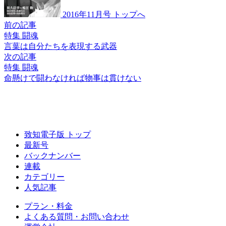
2016年11月号 トップへ
前の記事
特集 闘魂
言葉は自分たちを
表現する武器
次の記事
特集 闘魂
命懸けで闘わなければ
物事は貫けない
致知電子版 トップ
最新号
バックナンバー
連載
カテゴリー
人気記事
プラン・料金
よくある質問・お問い合わせ