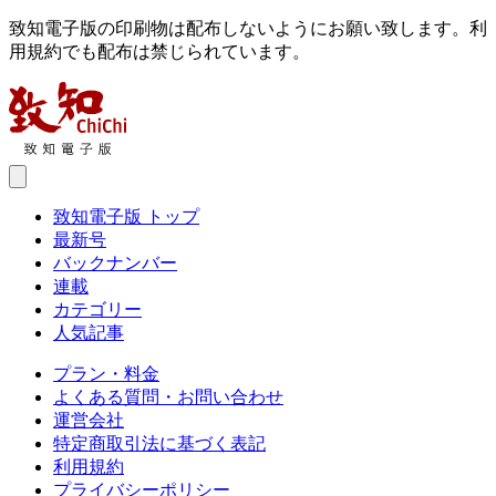
致知電子版の印刷物は配布しないようにお願い致します。利
用規約でも配布は禁じられています。
致知電子版 トップ
最新号
バックナンバー
連載
カテゴリー
人気記事
プラン・料金
よくある質問・お問い合わせ
運営会社
特定商取引法に基づく表記
利用規約
プライバシーポリシー