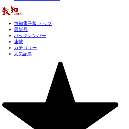
致知電子版 トップ
最新号
バックナンバー
連載
カテゴリー
人気記事