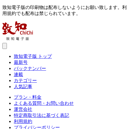
致知電子版の印刷物は配布しないようにお願い致します。利
用規約でも配布は禁じられています。
致知電子版 トップ
最新号
バックナンバー
連載
カテゴリー
人気記事
プラン・料金
よくある質問・お問い合わせ
運営会社
特定商取引法に基づく表記
利用規約
プライバシーポリシー