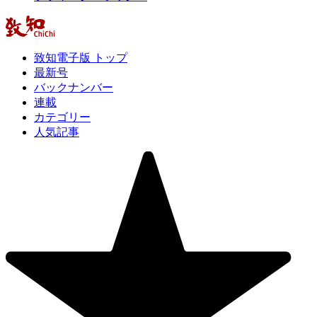
致知電子版 トップ
最新号
バックナンバー
連載
カテゴリー
人気記事