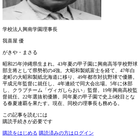
学校法人興南学園理事長
我喜屋 優
がきや・まさる
昭和25年沖縄県生まれ。43年夏の甲子園に興南高等学校野球
部主将として県勢初の4強。大昭和製紙富士を経て、47年白
老町の大昭和製紙北海道に移り、49年都市対抗野球で優勝。
平成元年監督に就任し、4年連続で同大会出場。5年に休部
し、クラブチーム「ヴィガしらおい」監督。19年興南高校監
督就任。22年選抜初優勝。同年夏の甲子園で史上6校目とな
る春夏連覇を果たす。現在、同校の理事長も務める。
この記事を読むには
購読手続きが必要です
購読をはじめる
購読済みの方はログイン