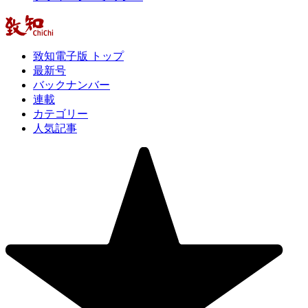
致知電子版 トップ
最新号
バックナンバー
連載
カテゴリー
人気記事