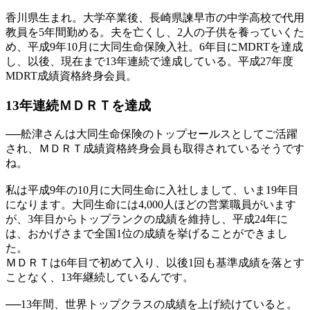
香川県生まれ。大学卒業後、長崎県諫早市の中学高校で代用
教員を5年間勤める。夫を亡くし、2人の子供を養っていくた
め、平成9年10月に大同生命保険入社。6年目にMDRTを達成
し、以後、現在まで13年連続で達成している。平成27年度
MDRT成績資格終身会員。
13年連続
ＭＤＲＴを達成
──
舩津さんは大同生命保険のトップセールスとしてご活躍
され、ＭＤＲＴ成績資格終身会員も取得されているそうです
ね。
私は平成9年の10月に大同生命に入社しまして、いま19年目
になります。大同生命には4,000人ほどの営業職員がいます
が、3年目からトップランクの成績を維持し、平成24年に
は、おかげさまで全国1位の成績を挙げることができまし
た。
ＭＤＲＴは6年目で初めて入り、以後1回も基準成績を落とす
ことなく、13年継続しているんです。
──
13年間、世界トップクラスの成績を上げ続けていると。