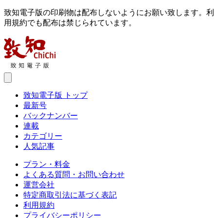
致知電子版の印刷物は配布しないようにお願い致します。利
用規約でも配布は禁じられています。
致知電子版 トップ
最新号
バックナンバー
連載
カテゴリー
人気記事
プラン・料金
よくある質問・お問い合わせ
運営会社
特定商取引法に基づく表記
利用規約
プライバシーポリシー