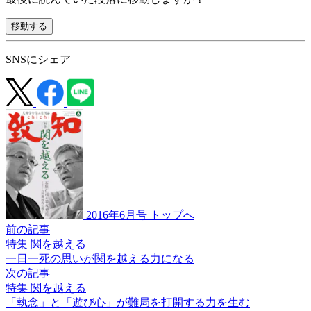
移動する
SNSにシェア
2016年6月号 トップへ
前の記事
特集 関を越える
一日一死の思いが
関を越える力になる
次の記事
特集 関を越える
「執念」と「遊び心」が
難局を打開する力を生む