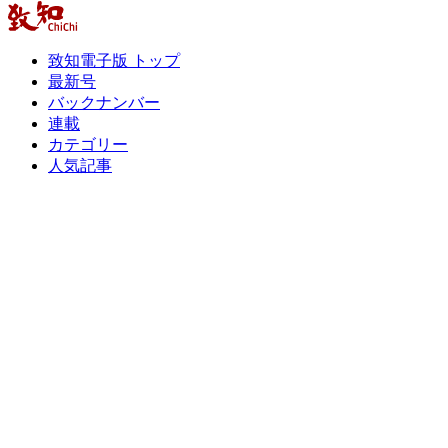
致知電子版 トップ
最新号
バックナンバー
連載
カテゴリー
人気記事