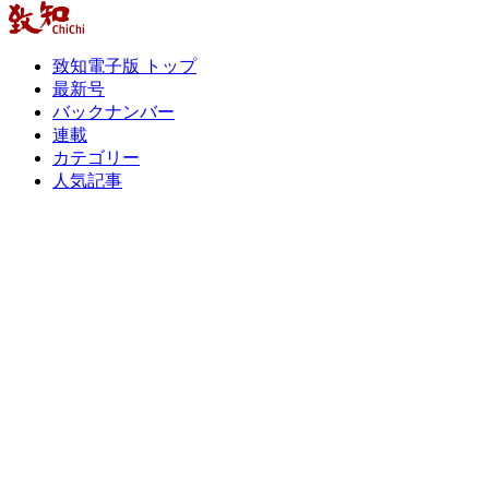
致知電子版 トップ
最新号
バックナンバー
連載
カテゴリー
人気記事