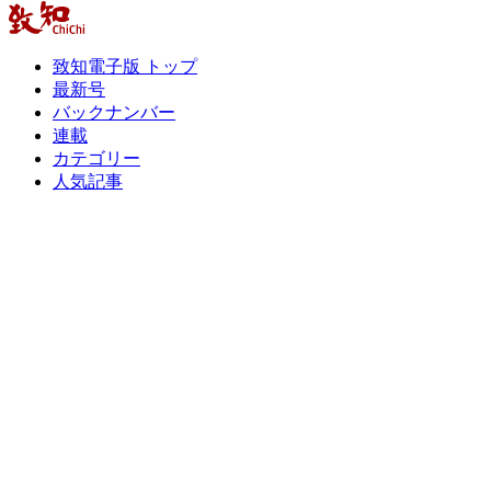
致知電子版 トップ
最新号
バックナンバー
連載
カテゴリー
人気記事