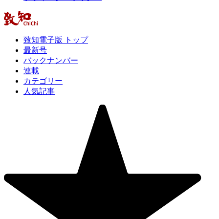
致知電子版 トップ
最新号
バックナンバー
連載
カテゴリー
人気記事