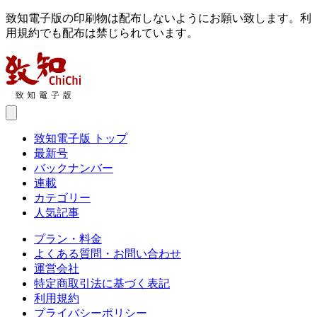
致知電子版の印刷物は配布しないようにお願い致します。利
用規約でも配布は禁じられています。
致知電子版 トップ
最新号
バックナンバー
連載
カテゴリー
人気記事
プラン・料金
よくある質問・お問い合わせ
運営会社
特定商取引法に基づく表記
利用規約
プライバシーポリシー