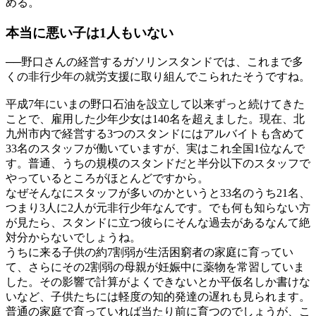
める。
本当に悪い子は
1人もいない
──
野口さんの経営するガソリンスタンドでは、これまで多
くの非行少年の就労支援に取り組んでこられたそうですね。
平成7年にいまの野口石油を設立して以来ずっと続けてきた
ことで、雇用した少年少女は140名を超えました。現在、北
九州市内で経営する3つのスタンドにはアルバイトも含めて
33名のスタッフが働いていますが、実はこれ全国1位なんで
す。普通、うちの規模のスタンドだと半分以下のスタッフで
やっているところがほとんどですから。
なぜそんなにスタッフが多いのかというと33名のうち21名、
つまり3人に2人が元非行少年なんです。でも何も知らない方
が見たら、スタンドに立つ彼らにそんな過去があるなんて絶
対分からないでしょうね。
うちに来る子供の約7割弱が生活困窮者の家庭に育ってい
て、さらにその2割弱の母親が妊娠中に薬物を常習していま
した。その影響で計算がよくできないとか平仮名しか書けな
いなど、子供たちには軽度の知的発達の遅れも見られます。
普通の家庭で育っていれば当たり前に育つのでしょうが、こ