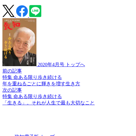
2020年4月号 トップへ
前の記事
特集 命ある限り歩き続ける
年を重ねるごとに
輝きを増す生き方
次の記事
特集 命ある限り歩き続ける
「生きる」。
それが人生で最も大切なこと