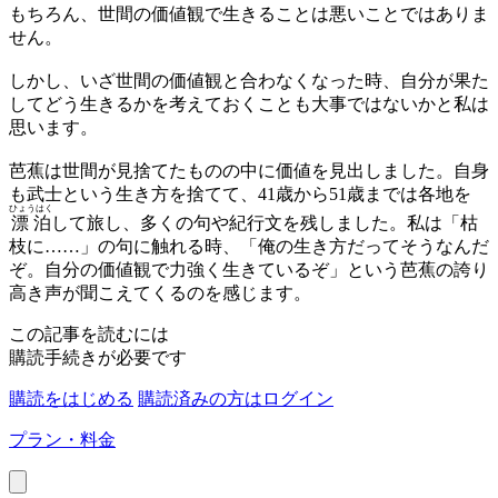
もちろん、世間の価値観で生きることは悪いことではありま
せん。
しかし、いざ世間の価値観と合わなくなった時、自分が果た
してどう生きるかを考えておくことも大事ではないかと私は
思います。
芭蕉は世間が見捨てたものの中に価値を見出しました。自身
も武士という生き方を捨てて、41歳から51歳までは各地を
ひょうはく
漂泊
して旅し、多くの句や紀行文を残しました。私は「枯
枝に……」の句に触れる時、「俺の生き方だってそうなんだ
ぞ。自分の価値観で力強く生きているぞ」という芭蕉の誇り
高き声が聞こえてくるのを感じます。
この記事を読むには
購読手続きが必要です
購読をはじめる
購読済みの方はログイン
プラン・料金