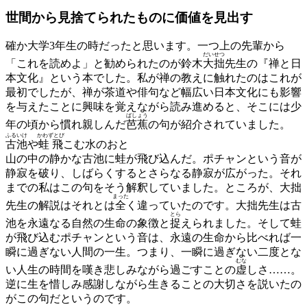
世間から見捨てられたものに
価値を見出す
確か大学3年生の時だったと思います。一つ上の先輩から
だいせつ
「これを読めよ」と勧められたのが鈴木
大拙
先生の『禅と日
本文化』という本でした。私が禅の教えに触れたのはこれが
最初でしたが、禅が茶道や俳句など幅広い日本文化にも影響
を与えたことに興味を覚えながら読み進めると、そこには少
ばしょう
年の頃から慣れ親しんだ
芭蕉
の句が紹介されていました。
ふるいけ
かわずとび
古池
や
蛙飛
こむ水のおと
山の中の静かな古池に蛙が飛び込んだ。ポチャンという音が
静寂を破り、しばらくするとさらなる静寂が広がった。それ
までの私はこの句をそう解釈していました。ところが、大拙
まった
先生の解説はそれとは
全
く違っていたのです。大拙先生は古
とら
池を永遠なる自然の生命の象徴と
捉
えられました。そして蛙
が飛び込むポチャンという音は、永遠の生命から比べれば一
瞬に過ぎない人間の一生。つまり、一瞬に過ぎない二度とな
むな
い人生の時間を嘆き悲しみながら過ごすことの
虚
しさ……。
逆に生を惜しみ感謝しながら生きることの大切さを説いたの
がこの句だというのです。