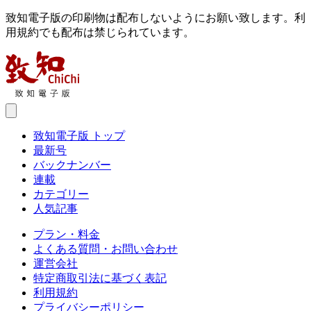
致知電子版の印刷物は配布しないようにお願い致します。利
用規約でも配布は禁じられています。
致知電子版 トップ
最新号
バックナンバー
連載
カテゴリー
人気記事
プラン・料金
よくある質問・お問い合わせ
運営会社
特定商取引法に基づく表記
利用規約
プライバシーポリシー