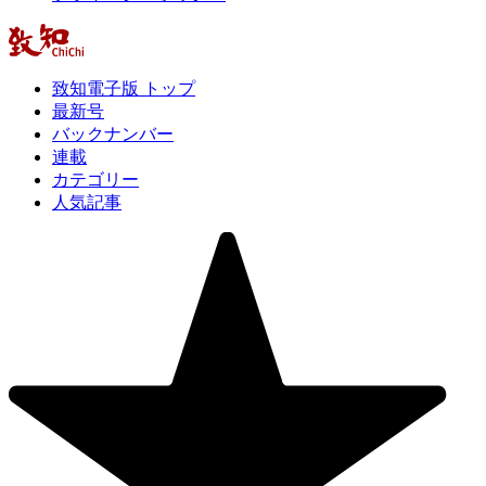
致知電子版 トップ
最新号
バックナンバー
連載
カテゴリー
人気記事