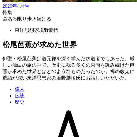
2020年4月号
特集
命ある限り歩き続ける
東洋思想家
境野勝悟
松尾芭蕉が求めた世界
俳聖・松尾芭蕉は道元禅を深く学んだ求道者でもあった。厳
しい漂白の旅の中で、歴史に残る多くの秀句を詠み続けた芭
蕉が求めた世界とはどのようなものだったのか。禅の教えに
造詣が深い東洋思想家の境野勝悟氏にお話しいただいた。
偉人
伝統
歴史