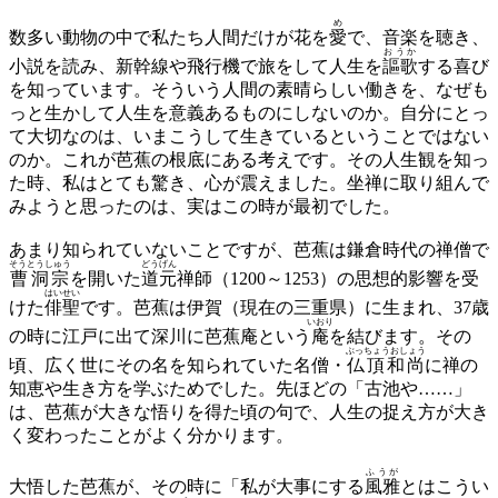
め
数多い動物の中で私たち人間だけが花を
愛
で、音楽を聴き、
おうか
小説を読み、新幹線や飛行機で旅をして人生を
謳歌
する喜び
を知っています。そういう人間の素晴らしい働きを、なぜも
っと生かして人生を意義あるものにしないのか。自分にとっ
て大切なのは、いまこうして生きているということではない
のか。これが芭蕉の根底にある考えです。その人生観を知っ
た時、私はとても驚き、心が震えました。坐禅に取り組んで
みようと思ったのは、実はこの時が最初でした。
あまり知られていないことですが、芭蕉は鎌倉時代の禅僧で
そうとうしゅう
どうげん
曹洞宗
を開いた
道元
禅師（1200～1253）の思想的影響を受
はいせい
けた
俳聖
です。芭蕉は伊賀（現在の三重県）に生まれ、37歳
いおり
の時に江戸に出て深川に芭蕉庵という
庵
を結びます。その
ぶっちょうおしょう
頃、広く世にその名を知られていた名僧・
仏頂和尚
に禅の
知恵や生き方を学ぶためでした。先ほどの「古池や……」
は、芭蕉が大きな悟りを得た頃の句で、人生の捉え方が大き
く変わったことがよく分かります。
ふうが
大悟した芭蕉が、その時に「私が大事にする
風雅
とはこうい