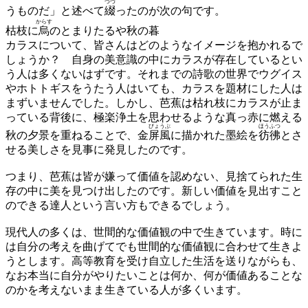
つづ
うものだ」と述べて
綴
ったのが次の句です。
からす
枯枝に
烏
のとまりたるや秋の暮
カラスについて、皆さんはどのようなイメージを抱かれるで
しょうか？ 自身の美意識の中にカラスが存在しているとい
う人は多くないはずです。それまでの詩歌の世界でウグイス
やホトトギスをうたう人はいても、カラスを題材にした人は
まずいませんでした。しかし、芭蕉は枯れ枝にカラスが止ま
っている背後に、極楽浄土を思わせるような真っ赤に燃える
びょうぶ
ほうふつ
秋の夕景を重ねることで、金
屏風
に描かれた墨絵を
彷彿
とさ
せる美しさを見事に発見したのです。
つまり、芭蕉は皆が嫌って価値を認めない、見捨てられた生
存の中に美を見つけ出したのです。新しい価値を見出すこと
のできる達人という言い方もできるでしょう。
現代人の多くは、世間的な価値観の中で生きています。時に
は自分の考えを曲げてでも世間的な価値観に合わせて生きよ
うとします。高等教育を受け自立した生活を送りながらも、
なお本当に自分がやりたいことは何か、何が価値あることな
のかを考えないまま生きている人が多くいます。