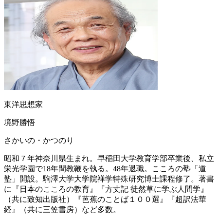
東洋思想家
境野勝悟
さかいの・かつのり
昭和７年神奈川県生まれ。早稲田大学教育学部卒業後、私立
栄光学園で18年間教鞭を執る。48年退職。こころの塾「道
塾」開設。駒澤大学大学院禅学特殊研究博士課程修了。著書
に『日本のこころの教育』『方丈記 徒然草に学ぶ人間学』
（共に致知出版社）『芭蕉のことば１００選』『超訳法華
経』（共に三笠書房）など多数。