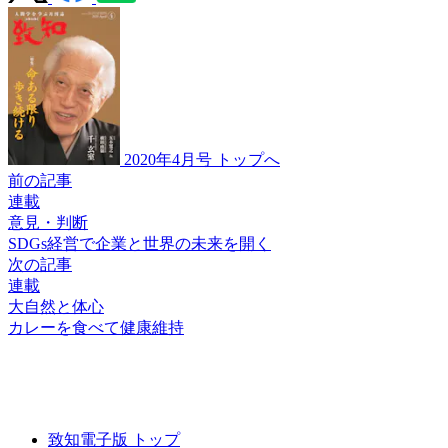
2020年4月号 トップへ
前の記事
連載
意見・判断
SDGs経営で
企業と世界の未来を開く
次の記事
連載
大自然と体心
カレーを食べて健康維持
致知電子版 トップ