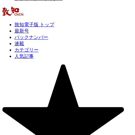
致知電子版 トップ
最新号
バックナンバー
連載
カテゴリー
人気記事