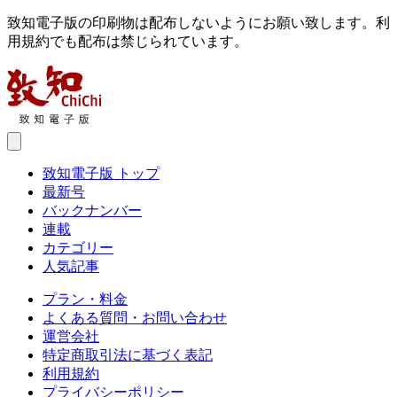
致知電子版の印刷物は配布しないようにお願い致します。利
用規約でも配布は禁じられています。
致知電子版 トップ
最新号
バックナンバー
連載
カテゴリー
人気記事
プラン・料金
よくある質問・お問い合わせ
運営会社
特定商取引法に基づく表記
利用規約
プライバシーポリシー