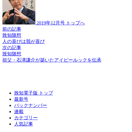
2019年12月号 トップへ
前の記事
致知随想
人の喜びは我が喜び
次の記事
致知随想
祖父・石津謙介が築いた
アイビールックを伝承
致知電子版 トップ
最新号
バックナンバー
連載
カテゴリー
人気記事