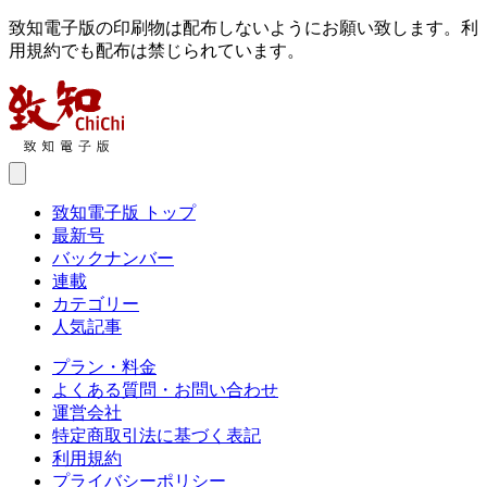
致知電子版の印刷物は配布しないようにお願い致します。利
用規約でも配布は禁じられています。
致知電子版 トップ
最新号
バックナンバー
連載
カテゴリー
人気記事
プラン・料金
よくある質問・お問い合わせ
運営会社
特定商取引法に基づく表記
利用規約
プライバシーポリシー