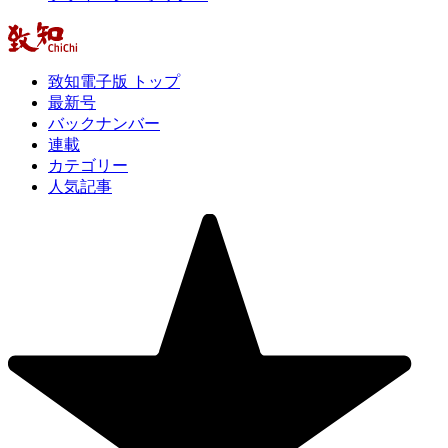
致知電子版 トップ
最新号
バックナンバー
連載
カテゴリー
人気記事