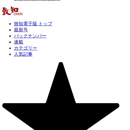
致知電子版 トップ
最新号
バックナンバー
連載
カテゴリー
人気記事