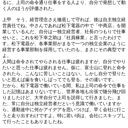
るに、上司の命令通り仕事をする人より、自分で発想して動
く人のほうが評価された。
上甲
そう、経営理念さえ徹底して守れば、後は自主独立経
営責任でね。中さんであれば松下電器の中で「中商店」を開
業しているんだ、自分は一独立経営者、社長のつもりで仕事
せいと。これを松下幸之助は「社員稼業」と言ったわけで
す。松下電器が、各事業部がまるで一つの独立企業のように
経営する事業部制を採用していたのも、まさにその典型です
よ。
人間は命令されてやらされる仕事は疲れますが、自分でやり
たいと思った仕事は疲れません。仮に、富士山に登れと命令
されたら、こんなに苦しいことはない。しかし自分で登りた
いと思えば歯を食いしばってでも登る。その違いです。
だから、松下電器で働いている間、私は上司の命令で仕事を
した記憶はあまりないですし、世界各地も出張で随分飛び回
りましたけど、大半自分で上司を説得して行きました。ま
た、常に自分は独立経営者だという意識で働いていますか
ら、通勤途中に何かアイデアを思いつけば、早く会社に行こ
うと走り出すわけですよ。特に若い頃は、会社にスキップし
て行ったこともありましたね。