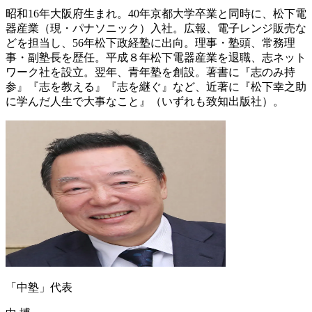
昭和16年大阪府生まれ。40年京都大学卒業と同時に、松下電
器産業（現・パナソニック）入社。広報、電子レンジ販売な
どを担当し、56年松下政経塾に出向。理事・塾頭、常務理
事・副塾長を歴任。平成８年松下電器産業を退職、志ネット
ワーク社を設立。翌年、青年塾を創設。著書に『志のみ持
参』『志を教える』『志を継ぐ』など、近著に『松下幸之助
に学んだ人生で大事なこと』（いずれも致知出版社）。
「中塾」代表