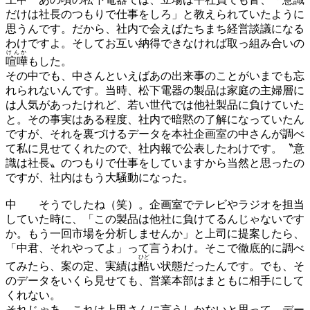
だけは社長のつもりで仕事をしろ」と教えられていたように
思うんです。だから、社内で会えばたちまち経営談議になる
わけですよ。そしてお互い納得できなければ取っ組み合いの
けんか
喧嘩
もした。
その中でも、中さんといえばあの出来事のことがいまでも忘
れられないんです。当時、松下電器の製品は家庭の主婦層に
は人気があったけれど、若い世代では他社製品に負けていた
と。その事実はある程度、社内で暗黙の了解になっていたん
ですが、それを裏づけるデータを本社企画室の中さんが調べ
て私に見せてくれたので、社内報で公表したわけです。〝意
識は社長〟のつもりで仕事をしていますから当然と思ったの
ですが、社内はもう大騒動になった。
中
そうでしたね（笑）。企画室でテレビやラジオを担当
していた時に、「この製品は他社に負けてるんじゃないです
か。もう一回市場を分析しませんか」と上司に提案したら、
「中君、それやってよ」って言うわけ。そこで徹底的に調べ
ひど
てみたら、案の定、実績は
酷
い状態だったんです。でも、そ
のデータをいくら見せても、営業本部はまともに相手にして
くれない。
それじゃあ、これは上甲さんに言うしかないと思って、デー