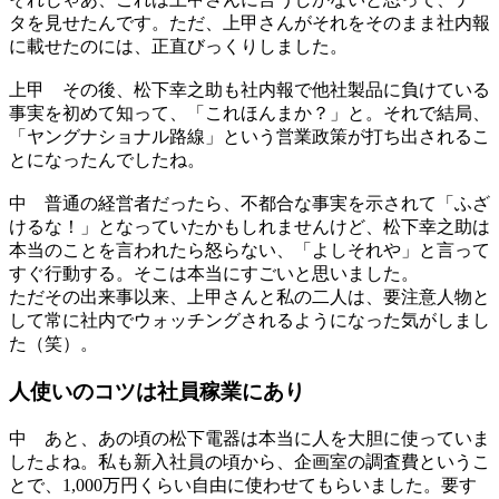
タを見せたんです。ただ、上甲さんがそれをそのまま社内報
に載せたのには、正直びっくりしました。
上甲
その後、松下幸之助も社内報で他社製品に負けている
事実を初めて知って、「これほんまか？」と。それで結局、
「ヤングナショナル路線」という営業政策が打ち出されるこ
とになったんでしたね。
中
普通の経営者だったら、不都合な事実を示されて「ふざ
けるな！」となっていたかもしれませんけど、松下幸之助は
本当のことを言われたら怒らない、「よしそれや」と言って
すぐ行動する。そこは本当にすごいと思いました。
ただその出来事以来、上甲さんと私の二人は、要注意人物と
して常に社内でウォッチングされるようになった気がしまし
た（笑）。
人使いのコツは
社員稼業にあり
中
あと、あの頃の松下電器は本当に人を大胆に使っていま
したよね。私も新入社員の頃から、企画室の調査費というこ
とで、1,000万円くらい自由に使わせてもらいました。要す