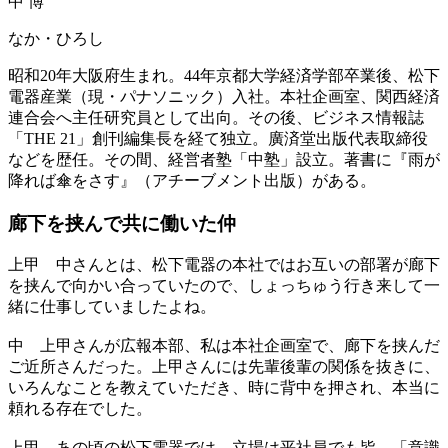
中 博
なか・ひろし
昭和20年大阪府生まれ。44年京都大学経済学部卒業後、松下
電器産業（現・パナソニック）入社。本社企画室、関西経済
連合会へ主任研究員として出向。その後、ビジネス情報誌
「THE 21」創刊編集長を経て独立。廣済堂出版代表取締役
などを歴任。その間、経営者塾「中塾」設立。著書に『雨が
降れば傘をさす』（アチーブメント出版）がある。
廊下を挟んで共に働いた仲
上甲
中さんとは、松下電器の本社ではお互いの部署が廊下
を挟んで向かい合っていたので、しょっちゅう行き来して一
緒に仕事していましたよね。
中
上甲さんが広報本部、私は本社企画室で、廊下を挟んだ
ご近所さんだった。上甲さんには先輩後輩の関係を抜きに、
いろんなことを教えていただき、時に背中を押され、本当に
頼れる存在でした。
上甲
あの頃の松下電器では、立場は平社員でも皆、「意識