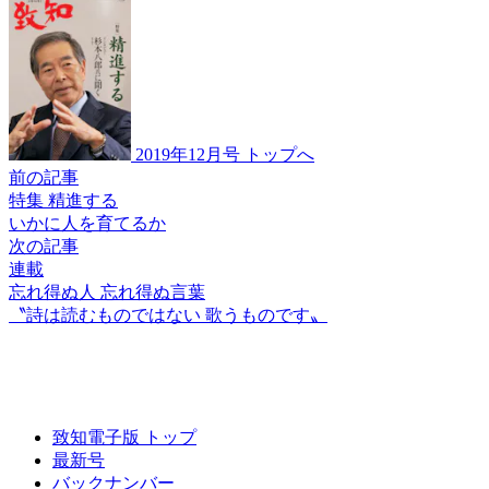
2019年12月号 トップへ
前の記事
特集 精進する
いかに人を育てるか
次の記事
連載
忘れ得ぬ人 忘れ得ぬ言葉
〝詩は読むものではない
歌うものです〟
致知電子版 トップ
最新号
バックナンバー