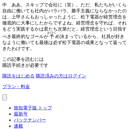
中
ああ、スキップで会社に（笑）。ただ、私たちがいくら
自由に働いても社内がバラバラ、勝手主義にならなかったの
は、上甲さんもおっしゃったように、松下電器が経営理念を
徹底的に大事にしたからですよね。経営理念を守れば、それ
をどう実践するかは君たち次第だと。経営理念という目指す
あらかじ
べき最終的なゴールが
予
め決まっているから、社員が好き
なように働いても最後は必ず松下電器の成果となって返って
きたわけです。
この記事を読むには
購読手続きが必要です
購読をはじめる
購読済みの方はログイン
プラン・料金
致知電子版 トップ
最新号
バックナンバー
連載