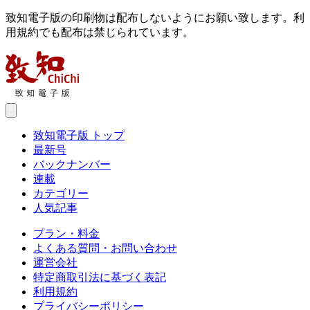
致知電子版の印刷物は配布しないようにお願い致します。利
用規約でも配布は禁じられています。
致知電子版 トップ
最新号
バックナンバー
連載
カテゴリー
人気記事
プラン・料金
よくある質問・お問い合わせ
運営会社
特定商取引法に基づく表記
利用規約
プライバシーポリシー