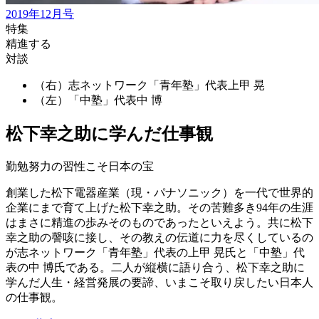
2019年12月号
特集
精進する
対談
（右）志ネットワーク「青年塾」代表
上甲 晃
（左）「中塾」代表
中 博
松下幸之助に学んだ仕事観
勤勉努力の習性こそ日本の宝
創業した松下電器産業（現・パナソニック）を一代で世界的
企業にまで育て上げた松下幸之助。その苦難多き94年の生涯
はまさに精進の歩みそのものであったといえよう。共に松下
幸之助の謦咳に接し、その教えの伝道に力を尽くしているの
が志ネットワーク「青年塾」代表の上甲 晃氏と「中塾」代
表の中 博氏である。二人が縦横に語り合う、松下幸之助に
学んだ人生・経営発展の要諦、いまこそ取り戻したい日本人
の仕事観。