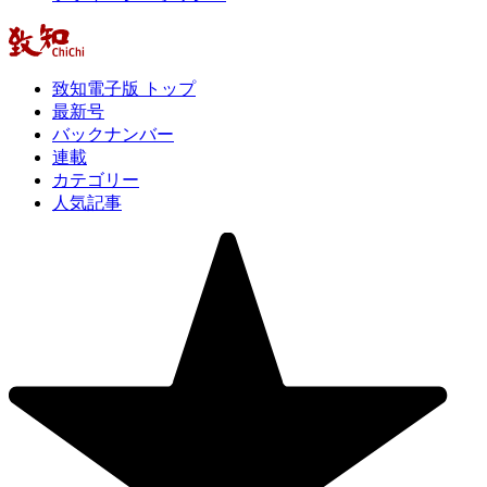
致知電子版 トップ
最新号
バックナンバー
連載
カテゴリー
人気記事