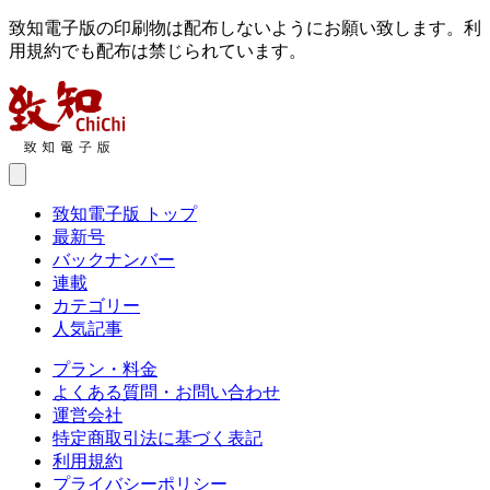
致知電子版の印刷物は配布しないようにお願い致します。利
用規約でも配布は禁じられています。
致知電子版 トップ
最新号
バックナンバー
連載
カテゴリー
人気記事
プラン・料金
よくある質問・お問い合わせ
運営会社
特定商取引法に基づく表記
利用規約
プライバシーポリシー