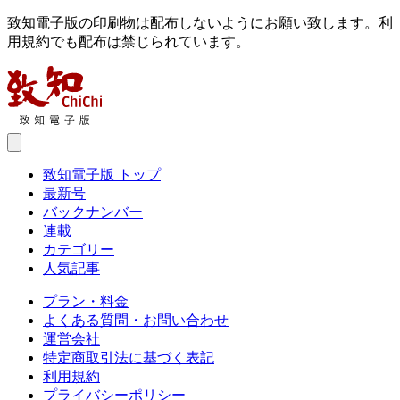
致知電子版の印刷物は配布しないようにお願い致します。利
用規約でも配布は禁じられています。
致知電子版 トップ
最新号
バックナンバー
連載
カテゴリー
人気記事
プラン・料金
よくある質問・お問い合わせ
運営会社
特定商取引法に基づく表記
利用規約
プライバシーポリシー