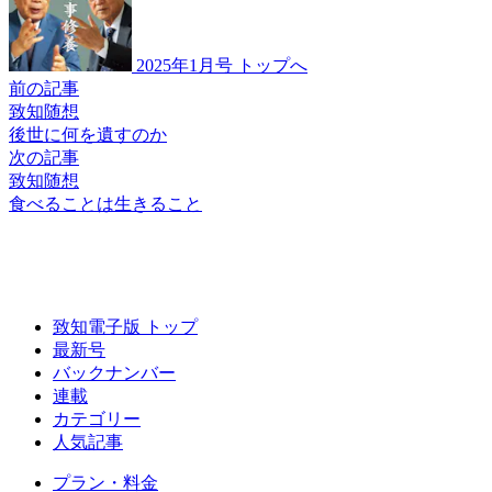
2025年1月号 トップへ
前の記事
致知随想
後世に何を遺すのか
次の記事
致知随想
食べることは
生きること
致知電子版 トップ
最新号
バックナンバー
連載
カテゴリー
人気記事
プラン・料金