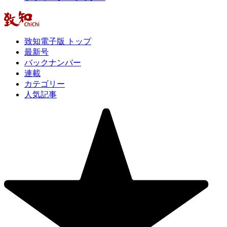
致知電子版 トップ
最新号
バックナンバー
連載
カテゴリー
人気記事