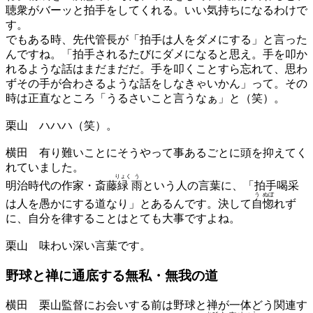
聴衆がバーッと拍手をしてくれる。いい気持ちになるわけで
す。
でもある時、先代管長が「拍手は人をダメにする」と言った
んですね。「拍手されるたびにダメになると思え。手を叩か
れるような話はまだまだだ。手を叩くことすら忘れて、思わ
ずその手が合わさるような話をしなきゃいかん」って。その
時は正直なところ「うるさいこと言うなぁ」と（笑）。
栗山
ハハハ（笑）。
横田
有り難いことにそうやって事あるごとに頭を抑えてく
れていました。
りょく
う
明治時代の作家・斎藤
緑
雨
という人の言葉に、「拍手喝采
う
ぬぼ
は人を愚かにする道なり」とあるんです。決して
自
惚
れず
に、自分を律することはとても大事ですよね。
栗山
味わい深い言葉です。
野球と禅に通底する
無私・無我の道
横田
栗山監督にお会いする前は野球と禅が一体どう関連す