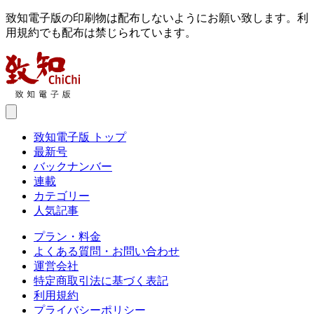
致知電子版の印刷物は配布しないようにお願い致します。利
用規約でも配布は禁じられています。
致知電子版 トップ
最新号
バックナンバー
連載
カテゴリー
人気記事
プラン・料金
よくある質問・お問い合わせ
運営会社
特定商取引法に基づく表記
利用規約
プライバシーポリシー