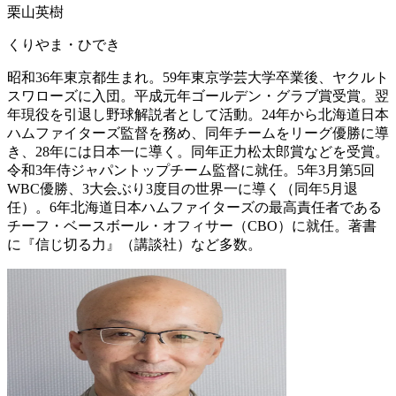
栗山英樹
くりやま・ひでき
昭和36年東京都生まれ。59年東京学芸大学卒業後、ヤクルト
スワローズに入団。平成元年ゴールデン・グラブ賞受賞。翌
年現役を引退し野球解説者として活動。24年から北海道日本
ハムファイターズ監督を務め、同年チームをリーグ優勝に導
き、28年には日本一に導く。同年正力松太郎賞などを受賞。
令和3年侍ジャパントップチーム監督に就任。5年3月第5回
WBC優勝、3大会ぶり3度目の世界一に導く（同年5月退
任）。6年北海道日本ハムファイターズの最高責任者である
チーフ・ベースボール・オフィサー（CBO）に就任。著書
に『信じ切る力』（講談社）など多数。