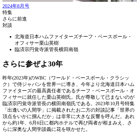
2024年8月号
特集
さらに前進
対談
北海道日本ハムファイターズチーフ・ベースボール・
オフィサー
栗山英樹
臨済宗円覚寺派管長
横田南嶺
さらに参ぜよ30年
昨年(2023年)のWBC（ワールド・ベースボール・クラシッ
ク）で侍ジャパンを世界一に導き、今年より北海道日本ハム
ファイターズの最高責任者であるチーフ・ベースボール・オ
フィサーに就任した栗山英樹氏。氏が尊敬して已まないのが
臨済宗円覚寺派管長の横田南嶺氏である。2023年10月号特集
「出逢いの人間学」に掲載されたお二方の対談記事「世界の
頂点をいかに掴んだか」は非常に大きな反響を呼んだ。あれ
から約1年、6月6日に都内ホテルで再び両者が相まみえ、さ
らに深奥な人間学談義に花を咲かせた。