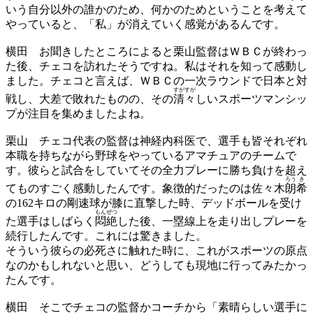
いう自分以外の誰かのため、何かのためということを考えて
やっていると、「私」が消えていく感覚があるんです。
横田
お聞きしたところによると栗山監督はＷＢＣが終わっ
た後、チェコを訪れたそうですね。私はそれを知って感動し
ました。チェコと言えば、ＷＢＣの一次ラウンドで日本と対
すが
すが
戦し、大差で敗れたものの、その
清
々
しいスポーツマンシッ
プが注目を集めましたよね。
栗山
チェコ代表の監督は神経内科医で、選手も皆それぞれ
本職を持ちながら野球をやっているアマチュアのチームで
す。彼らと試合をしていてその全力プレーに勝ち負けを超え
ろう
き
てものすごく感動したんです。象徴的だったのは佐々木
朗
希
の162キロの剛速球が膝に直撃した時、デッドボールを受け
もん
ぜつ
た選手はしばらく
悶
絶
した後、一塁線上を走り出しプレーを
続行したんです。これには驚きました。
そういう彼らの必死さに触れた時に、これがスポーツの原点
なのかもしれないと思い、どうしても現地に行ってみたかっ
たんです。
横田
そこでチェコの監督かコーチから「素晴らしい選手に