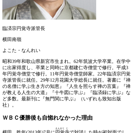
臨済宗円覚寺派管長
横田南嶺
よこた・なんれい
昭和39年和歌山県新宮市生まれ。62年筑波大学卒業。在学中
に出家得度し、卒業と同時に京都建仁寺僧堂で修行。平成3
年円覚寺僧堂で修行。11年円覚寺僧堂師家。22年臨済宗円覚
寺派管長に就任。29年12月花園大学総長に就任。著書に『禅
の名僧に学ぶ生き方の知恵』『人生を照らす禅の言葉』『禅
が教える人生の大道』『十牛図に学ぶ』『臨済録に学ぶ』な
ど多数。最新刊に『無門関に学ぶ』（いずれも致知出版
社）。
ＷＢＣ優勝後も
自惚れなかった理由
えん
がく
じ
横田
昨年(2013年)7月に
円
覚
寺
で対談した時が初対面でし