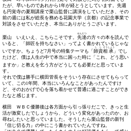
たが、早いものであれから1年が経とうとしています。先週
も円覚寺の夏期講座で栗山監督に講演をしていただき、その
前の週には私が総長を務める花園大学（京都）の記念事業で
対談をさせていただき、本当にありがとうございます。
せんだつ
栗山
いえいえ、こちらこそです。
先達
の方々の本を読んで
いると、「師匠を持ちなさい」ってよく書かれているじゃな
し
し
そう
しょう
いですか。ちょうど7月号の特集テーマも「
師
資
相
承
」でし
たけど、僕は人生の中で本当に困った時に「これ、どう思い
こ
ますか」と教えを
乞
う方がどうしても必要だと思っていま
す。
それで僕は勝手に横田管長をそういう存在にさせてもらって
いて、この1年間、本当にいろんなことがあったんですけ
ど、そのおかげで心を落ち着かせて普通に過ごすことができ
たなと感じます。
横田
ＷＢＣ優勝後は各方面から引っ張りだこで、きっと生
活が激変したでしょうから、どういう変化があったのか、お
尋ねしたいと思っていました。そうしたら栗山監督の新刊
『信じ切る力』の中にこう書かれていたんですね。