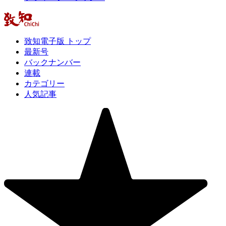
致知電子版 トップ
最新号
バックナンバー
連載
カテゴリー
人気記事