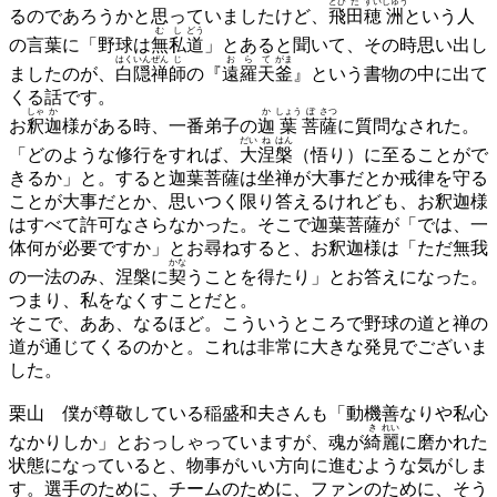
とび
た
すい
しゅう
るのであろうかと思っていましたけど、
飛
田
穂
洲
という人
む
し
どう
の言葉に「野球は
無
私
道
」とあると聞いて、その時思い出し
はく
いん
ぜん
じ
お
ら
て
がま
ましたのが、
白
隠
禅
師
の『
遠
羅
天
釜
』という書物の中に出て
くる話です。
しゃ
か
か
しょう
ぼ
さつ
お
釈
迦
様がある時、一番弟子の
迦
葉
菩
薩
に質問なされた。
だい
ね
はん
「どのような修行をすれば、
大
涅
槃
（悟り）に至ることがで
きるか」と。すると迦葉菩薩は坐禅が大事だとか戒律を守る
ことが大事だとか、思いつく限り答えるけれども、お釈迦様
はすべて許可なさらなかった。そこで迦葉菩薩が「では、一
体何が必要ですか」とお尋ねすると、お釈迦様は「ただ無我
かな
の一法のみ、涅槃に
契
うことを得たり」とお答えになった。
つまり、私をなくすことだと。
そこで、ああ、なるほど。こういうところで野球の道と禅の
道が通じてくるのかと。これは非常に大きな発見でございま
した。
栗山
僕が尊敬している稲盛和夫さんも「動機善なりや私心
き
れい
なかりしか」とおっしゃっていますが、魂が
綺
麗
に磨かれた
状態になっていると、物事がいい方向に進むような気がしま
す。選手のために、チームのために、ファンのために、そう