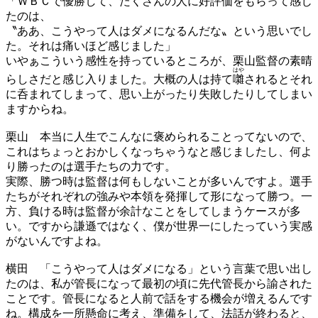
「ＷＢＣで優勝して、たくさんの人に好評価をもらって感じ
たのは、
〝ああ、こうやって人はダメになるんだな〟という思いでし
た。それは痛いほど感じました」
いやぁこういう感性を持っているところが、栗山監督の素晴
はや
らしさだと感じ入りました。大概の人は持て
囃
されるとそれ
に呑まれてしまって、思い上がったり失敗したりしてしまい
ますからね。
栗山
本当に人生でこんなに褒められることってないので、
これはちょっとおかしくなっちゃうなと感じましたし、何よ
り勝ったのは選手たちの力です。
実際、勝つ時は監督は何もしないことが多いんですよ。選手
たちがそれぞれの強みや本領を発揮して形になって勝つ。一
方、負ける時は監督が余計なことをしてしまうケースが多
い。ですから謙遜ではなく、僕が世界一にしたっていう実感
がないんですよね。
横田
「こうやって人はダメになる」という言葉で思い出し
たのは、私が管長になって最初の頃に先代管長から諭された
ことです。管長になると人前で話をする機会が増えるんです
ね。構成を一所懸命に考え、準備をして、法話が終わると、