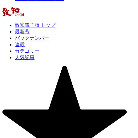
致知電子版 トップ
最新号
バックナンバー
連載
カテゴリー
人気記事