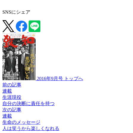
SNSにシェア
2016年9月号 トップへ
前の記事
連載
生涯現役
自分の決断に
責任を持つ
次の記事
連載
生命のメッセージ
人は笑うから
楽しくなれる