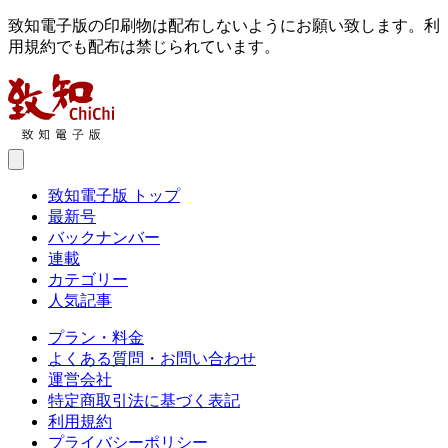
致知電子版の印刷物は配布しないようにお願い致します。利
用規約でも配布は禁じられています。
致知電子版 トップ
最新号
バックナンバー
連載
カテゴリー
人気記事
プラン・料金
よくある質問・お問い合わせ
運営会社
特定商取引法に基づく表記
利用規約
プライバシーポリシー