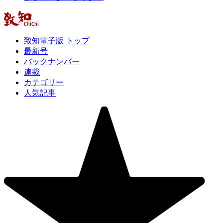
致知電子版 トップ
最新号
バックナンバー
連載
カテゴリー
人気記事