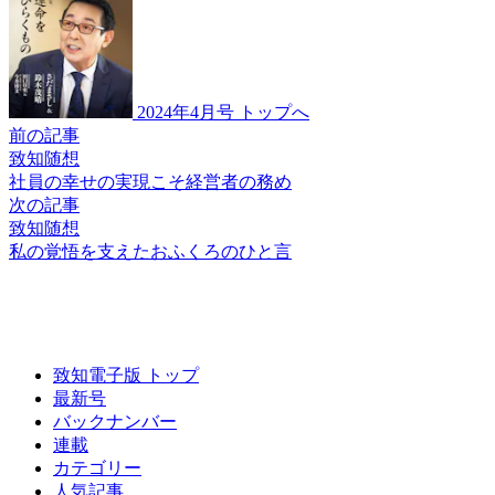
2024年4月号 トップへ
前の記事
致知随想
社員の幸せの実現こそ
経営者の務め
次の記事
致知随想
私の覚悟を支えた
おふくろのひと言
致知電子版 トップ
最新号
バックナンバー
連載
カテゴリー
人気記事