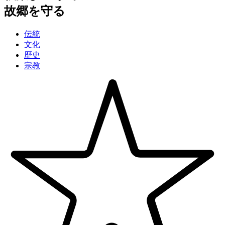
故郷を守る
伝統
文化
歴史
宗教