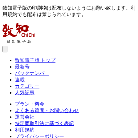
致知電子版の印刷物は配布しないようにお願い致します。利
用規約でも配布は禁じられています。
致知電子版 トップ
最新号
バックナンバー
連載
カテゴリー
人気記事
プラン・料金
よくある質問・お問い合わせ
運営会社
特定商取引法に基づく表記
利用規約
プライバシーポリシー