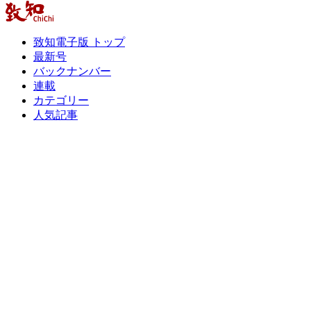
致知電子版 トップ
最新号
バックナンバー
連載
カテゴリー
人気記事