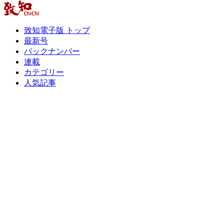
致知電子版 トップ
最新号
バックナンバー
連載
カテゴリー
人気記事