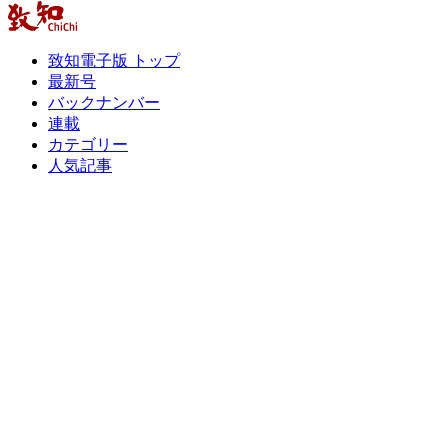
致知電子版 トップ
最新号
バックナンバー
連載
カテゴリー
人気記事