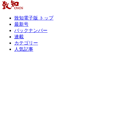
致知電子版 トップ
最新号
バックナンバー
連載
カテゴリー
人気記事