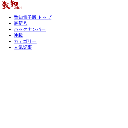
致知電子版 トップ
最新号
バックナンバー
連載
カテゴリー
人気記事