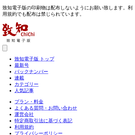
致知電子版の印刷物は配布しないようにお願い致します。利
用規約でも配布は禁じられています。
致知電子版 トップ
最新号
バックナンバー
連載
カテゴリー
人気記事
プラン・料金
よくある質問・お問い合わせ
運営会社
特定商取引法に基づく表記
利用規約
プライバシーポリシー