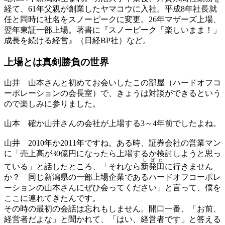
経て、61年父親が創業したヤマコウに入社。平成8年社長就
任と同時に社名をスノーピークに変更。26年マザーズ上場、
翌年東証一部上場。著書に『スノーピーク「楽しいまま！」
成長を続ける経営』（日経BP社）など。
上場とは真剣勝負の世界
山井
山本さんと初めてお会いしたこの部屋（ハードオフコ
ーポレーションの会長室）で、きょうは対談ができるという
ので楽しみに参りました。
山本
確か山井さんの会社が上場する3～4年前でしたよね。
山井
2010年か2011年ですね。ある時、証券会社の営業マン
に「売上高が30億円になったら上場するか検討しようと思っ
しばた
ている」と話したところ、「それなら
新発田
に行きません
か？ 同じ新潟県の一部上場企業であるハードオフコーポレ
ーションの山本さんにぜひ会ってください」と言って、僕を
ここに連れてきたんです。
その時の最初の会話は忘れもしません。開口一番、「お前、
経営者だよな」と聞かれて、「はい、経営者です」と答える