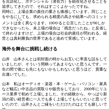
を言語化し、ポテンシャル（潜在力）を
顕在
化させることを
追求してきたので、それはすごくよかったですね。
同時に、上場企業の責任の重さも痛感しています。同じこと
をやるにしても、求められる精度の高さや結果へのコミット
まった
メントは
全
く異なります。100やると公言したことが90しか
できなかったら、未上場の場合は「残念だったね」と反省し
て終わりますけど、上場の場合は社会的責任が問われる。経
営とは真剣勝負の世界であると改めて実感しています。
海外を舞台に
挑戦し続ける
山井
山本さんとは初対面の時からお互いに率直な話をして
いましたが、そういう間柄ってあまりないと思うんです。一
生の間で後にも先にもないかもしれないと思うほど、貴重な
出逢いでした。
山本
私はオーディオ・楽器・本・ゲーム・パソコン・家具
など幅広い中古品の買取りや販売をしており、2000年にリユ
ース業界で初めて上場しました。その経験から、やっぱり新
潟の若い経営者に一人でも多く上場してもらいたいと思って
いたので、山井さんとご縁をいただけたのはとても嬉しいで