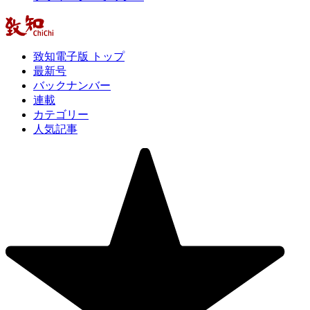
致知電子版 トップ
最新号
バックナンバー
連載
カテゴリー
人気記事