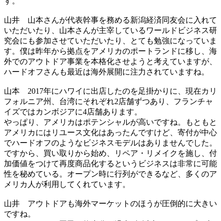
す。
山井
山本さんが代表幹事を務める新潟経済同友会に入れて
いただいたり、山本さんが主宰しているワールドビジネス研
究会にも参加させていただいたり、とても勉強になっていま
す。僕は昨年から拠点をアメリカのポートランドに移し、海
外でのアウトドア事業を本格化させようと考えていますが、
ハードオフさんも最近は海外展開に注力されていますね。
山本
2017年にハワイに出店したのを足掛かりに、現在カリ
フォルニア州、台湾にそれぞれ2店舗ずつあり、フランチャ
イズではカンボジアに4店舗あります。
やっぱり、アメリカはポテンシャルが高いですね。もともと
アメリカにはリユース文化はあったんですけど、寄付が中心
でハードオフのようなビジネスモデルはありませんでした。
ですから、買い取りから始め、リペア・リメイクを施し、付
加価値をつけて再度商品化するというビジネスは非常に可能
性を秘めている。オープン時に行列ができるなど、多くのア
メリカ人が利用してくれています。
山井
アウトドアも海外マーケットのほうが圧倒的に大きい
ですね。