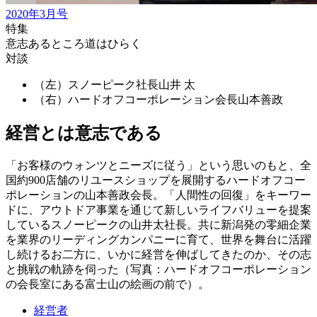
2020年3月号
特集
意志あるところ道はひらく
対談
（左）スノーピーク社長
山井 太
（右）ハードオフコーポレーション会長
山本善政
経営とは意志である
「お客様のウォンツとニーズに従う」という思いのもと、全
国約900店舗のリユースショップを展開するハードオフコー
ポレーションの山本善政会長。「人間性の回復」をキーワー
ドに、アウトドア事業を通じて新しいライフバリューを提案
しているスノーピークの山井太社長。共に新潟発の零細企業
を業界のリーディングカンパニーに育て、世界を舞台に活躍
し続けるお二方に、いかに経営を伸ばしてきたのか、その志
と挑戦の軌跡を伺った（写真：ハードオフコーポレーション
の会長室にある富士山の絵画の前で）。
経営者