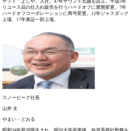
ケット「よしや」入社。47年サウンド北越を設立。平成5年
リユース品の仕入れ販売を行うハードオフに業態変更。7年
ハードオフコーポレーションに商号変更。12年ジャスダック
上場、17年東証一部上場。
スノーピーク社長
山井 太
やまい・とおる
昭和34年新潟県生まれ。明治大学卒業後、外資系商社勤務を