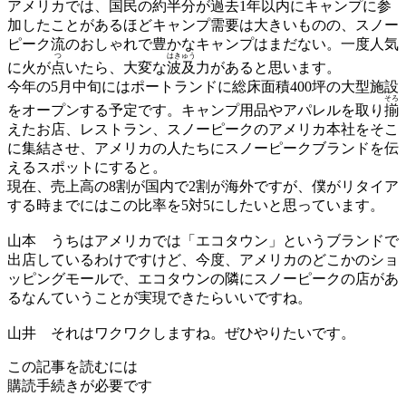
アメリカでは、国民の約半分が過去1年以内にキャンプに参
加したことがあるほどキャンプ需要は大きいものの、スノー
ピーク流のおしゃれで豊かなキャンプはまだない。一度人気
つ
はきゅう
に火が
点
いたら、大変な
波及
力があると思います。
今年の5月中旬にはポートランドに総床面積400坪の大型施設
そろ
をオープンする予定です。キャンプ用品やアパレルを取り
揃
えたお店、レストラン、スノーピークのアメリカ本社をそこ
に集結させ、アメリカの人たちにスノーピークブランドを伝
えるスポットにすると。
現在、売上高の8割が国内で2割が海外ですが、僕がリタイア
する時までにはこの比率を5対5にしたいと思っています。
山本
うちはアメリカでは「エコタウン」というブランドで
出店しているわけですけど、今度、アメリカのどこかのショ
ッピングモールで、エコタウンの隣にスノーピークの店があ
るなんていうことが実現できたらいいですね。
山井
それはワクワクしますね。ぜひやりたいです。
この記事を読むには
購読手続きが必要です