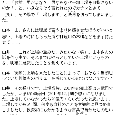
と、「お前、男だよな？ 男ならなぜ一部上場を目指さない
のか！」と。いきなりそう言われたのでカチンときて
たんか
（笑）、その場で「上場します」と
啖呵
を切ってしまいまし
た。
山本
山井さんには理屈で言うより体感させたほうがいいと
たて
だしょう
きづち
思い、上場の時にもらった
盾
や
打鐘
用の
木槌
などをまず持た
せて……。
山井
「これが上場の重みだ」みたいな（笑）。山本さんの
話を伺う中で、それまでぼやっとしていた上場というもの
を、明確に意識したことを覚えています。
山本
実際に上場を果たしたことによって、おそらく当初思
っていた何倍ものバリューを感じているのではないですか？
山井
その通りです。上場当時、2014年の売上高は57億円で
したが、いま約140億円（2019年12月期予想）になりまし
た。上場していなかったら70億円くらいだったと思います。
上場してから5年間、何度も自社のことを客観的に見つめ直
しましたし、投資家にも分かるような言葉で自分たちの思い
けんざい