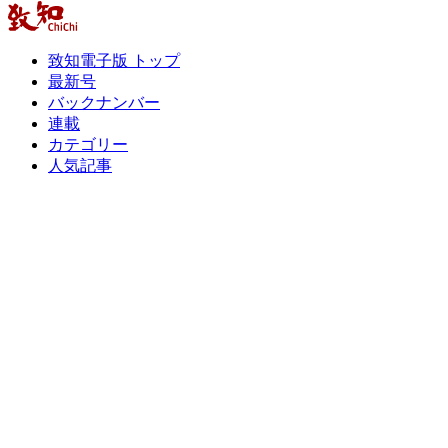
致知電子版 トップ
最新号
バックナンバー
連載
カテゴリー
人気記事